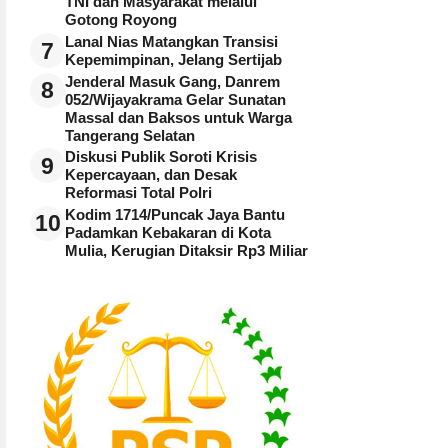
TNI dan Masyarakat melalui
Gotong Royong
Lanal Nias Matangkan Transisi
7
Kepemimpinan, Jelang Sertijab
Jenderal Masuk Gang, Danrem
8
052/Wijayakrama Gelar Sunatan
Massal dan Baksos untuk Warga
Tangerang Selatan
Diskusi Publik Soroti Krisis
9
Kepercayaan, dan Desak
Reformasi Total Polri
Kodim 1714/Puncak Jaya Bantu
10
Padamkan Kebakaran di Kota
Mulia, Kerugian Ditaksir Rp3 Miliar