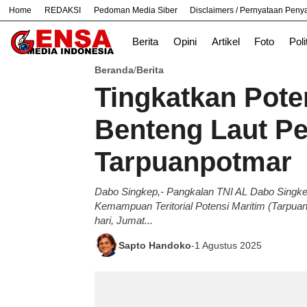
Home
REDAKSI
Pedoman Media Siber
Disclaimers / Pernyataan Pen
#
Bekasi
Hukum
Nasional
News
Berita
Opini
Artikel
Foto
Poli
Beranda
Berita
/
Tingkatkan Poten
Benteng Laut Pe
Tarpuanpotmar
Dabo Singkep,- Pangkalan TNI AL Dabo Singkep
Kemampuan Teritorial Potensi Maritim (Tarpuan
hari, Jumat...
Sapto Handoko
-
1 Agustus 2025