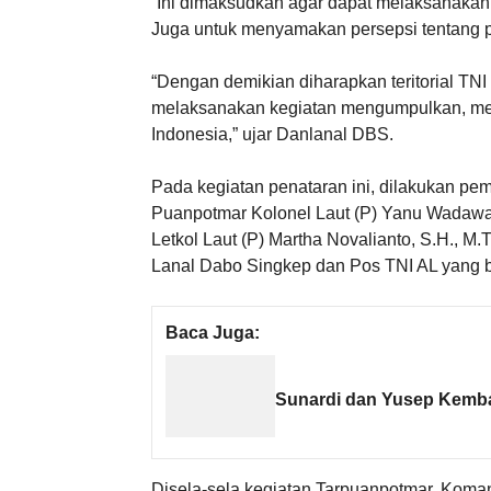
“Ini dimaksudkan agar dapat melaksanakan 
Juga untuk menyamakan persepsi tentang po
“Dengan demikian diharapkan teritorial TNI
melaksanakan kegiatan mengumpulkan, mengo
Indonesia,” ujar Danlanal DBS.
Pada kegiatan penataran ini, dilakukan pem
Puanpotmar Kolonel Laut (P) Yanu Wadawan
Letkol Laut (P) Martha Novalianto, S.H., M.T
Lanal Dabo Singkep dan Pos TNI AL yang 
Baca Juga:
Sunardi dan Yusep Kemb
Disela-sela kegiatan Tarpuanpotmar, Koma