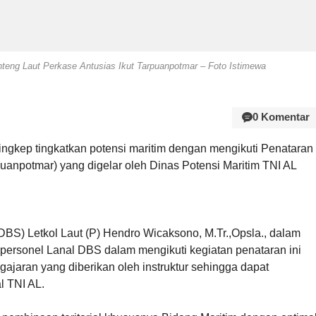
enteng Laut Perkase Antusias Ikut Tarpuanpotmar – Foto Istimewa
0 Komentar
ingkep tingkatkan potensi maritim dengan mengikuti Penataran
uanpotmar) yang digelar oleh Dinas Potensi Maritim TNI AL
S) Letkol Laut (P) Hendro Wicaksono, M.Tr.,Opsla., dalam
ersonel Lanal DBS dalam mengikuti kegiatan penataran ini
gajaran yang diberikan oleh instruktur sehingga dapat
l TNI AL.