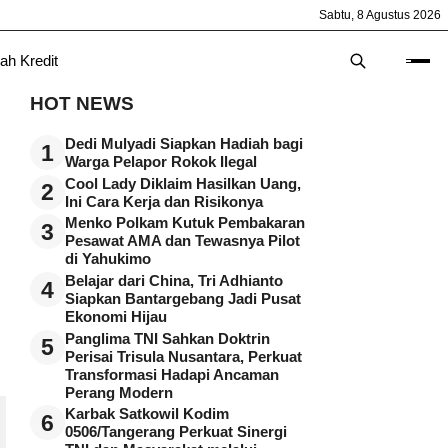
Sabtu, 8 Agustus 2026
ah Kredit
HOT NEWS
Dedi Mulyadi Siapkan Hadiah bagi
1
Warga Pelapor Rokok Ilegal
Cool Lady Diklaim Hasilkan Uang,
2
Ini Cara Kerja dan Risikonya
Menko Polkam Kutuk Pembakaran
3
Pesawat AMA dan Tewasnya Pilot
di Yahukimo
Belajar dari China, Tri Adhianto
4
Siapkan Bantargebang Jadi Pusat
Ekonomi Hijau
Panglima TNI Sahkan Doktrin
5
Perisai Trisula Nusantara, Perkuat
Transformasi Hadapi Ancaman
Perang Modern
Karbak Satkowil Kodim
6
0506/Tangerang Perkuat Sinergi