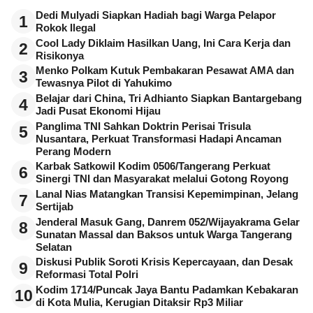
Dedi Mulyadi Siapkan Hadiah bagi Warga Pelapor
1
Rokok Ilegal
Cool Lady Diklaim Hasilkan Uang, Ini Cara Kerja dan
2
Risikonya
Menko Polkam Kutuk Pembakaran Pesawat AMA dan
3
Tewasnya Pilot di Yahukimo
Belajar dari China, Tri Adhianto Siapkan Bantargebang
4
Jadi Pusat Ekonomi Hijau
Panglima TNI Sahkan Doktrin Perisai Trisula
5
Nusantara, Perkuat Transformasi Hadapi Ancaman
Perang Modern
Karbak Satkowil Kodim 0506/Tangerang Perkuat
6
Sinergi TNI dan Masyarakat melalui Gotong Royong
Lanal Nias Matangkan Transisi Kepemimpinan, Jelang
7
Sertijab
Jenderal Masuk Gang, Danrem 052/Wijayakrama Gelar
8
Sunatan Massal dan Baksos untuk Warga Tangerang
Selatan
Diskusi Publik Soroti Krisis Kepercayaan, dan Desak
9
Reformasi Total Polri
Kodim 1714/Puncak Jaya Bantu Padamkan Kebakaran
10
di Kota Mulia, Kerugian Ditaksir Rp3 Miliar