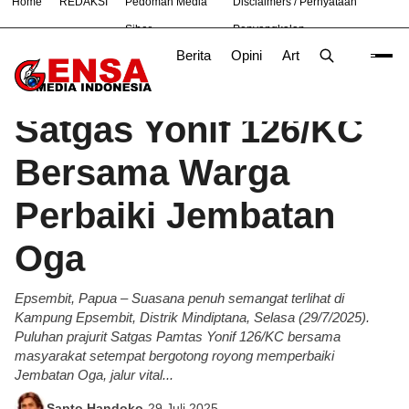
Home
REDAKSI
Pedoman Media
Disclaimers / Pernyataan
#
Nasional
News
TNI
Siber
Penyangkalan
Berita
Opini
Artikel
Foto
Poli
Beranda
Berita
/
Satgas Yonif 126/KC
Bersama Warga
Perbaiki Jembatan
Oga
Epsembit, Papua – Suasana penuh semangat terlihat di
Kampung Epsembit, Distrik Mindiptana, Selasa (29/7/2025).
Puluhan prajurit Satgas Pamtas Yonif 126/KC bersama
masyarakat setempat bergotong royong memperbaiki
Jembatan Oga, jalur vital...
Sapto Handoko
-
29 Juli 2025