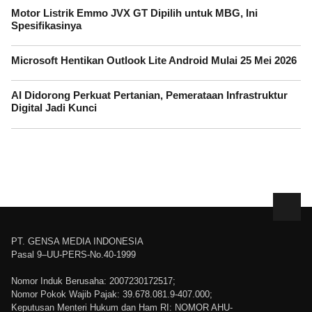
Motor Listrik Emmo JVX GT Dipilih untuk MBG, Ini
Spesifikasinya
Microsoft Hentikan Outlook Lite Android Mulai 25 Mei 2026
AI Didorong Perkuat Pertanian, Pemerataan Infrastruktur
Digital Jadi Kunci
PT. GENSA MEDIA INDONESIA
Pasal 9–UU-PERS-No.40-1999
Nomor Induk Berusaha: 2007230172517;
Nomor Pokok Wajib Pajak: 39.678.081.9-407.000;
Keputusan Menteri Hukum dan Ham RI: NOMOR AHU-