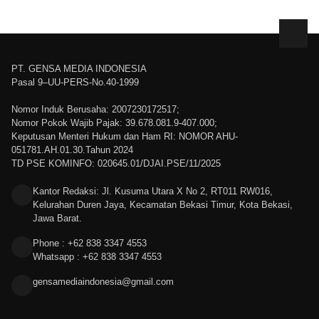
PT. GENSA MEDIA INDONESIA
Pasal 9–UU-PERS-No.40-1999
Nomor Induk Berusaha: 2007230172517;
Nomor Pokok Wajib Pajak: 39.678.081.9-407.000;
Keputusan Menteri Hukum dan Ham RI: NOMOR AHU-
051781.AH.01.30.Tahun 2024
TD PSE KOMINFO: 020645.01/DJAI.PSE/11/2025
Kantor Redaksi: Jl. Kusuma Utara X No 2, RT011 RW016,
Kelurahan Duren Jaya, Kecamatan Bekasi Timur, Kota Bekasi,
Jawa Barat.
Phone : +62 838 3347 4553
Whatsapp : +62 838 3347 4553
gensamediaindonesia@gmail.com