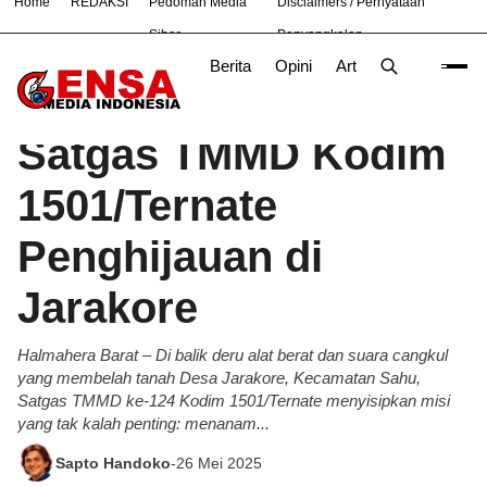
Home
REDAKSI
Pedoman Media
Disclaimers / Pernyataan
#
Bekasi
Cara
Ekonomi
Informasi
Nasional
Ne
Siber
Penyangkalan
Berita
Opini
Artikel
Foto
Poli
Beranda
Berita
/
Satgas TMMD Kodim
1501/Ternate
Penghijauan di
Jarakore
Halmahera Barat – Di balik deru alat berat dan suara cangkul
yang membelah tanah Desa Jarakore, Kecamatan Sahu,
Satgas TMMD ke-124 Kodim 1501/Ternate menyisipkan misi
yang tak kalah penting: menanam...
Sapto Handoko
-
26 Mei 2025