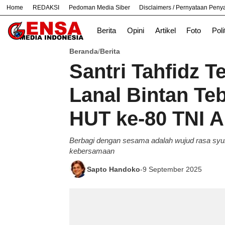
Home
REDAKSI
Pedoman Media Siber
Disclaimers / Pernyataan Pen
#
Bekasi
Cara
Ekonomi
Informasi
Berita
Opini
Artikel
Foto
Poli
Beranda
Berita
/
Santri Tahfidz 
Lanal Bintan Te
HUT ke-80 TNI 
Berbagi dengan sesama adalah wujud rasa syu
kebersamaan
Sapto Handoko
-
9 September 2025