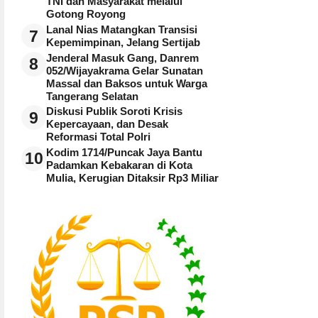
TNI dan Masyarakat melalui
Gotong Royong
Lanal Nias Matangkan Transisi
7
Kepemimpinan, Jelang Sertijab
Jenderal Masuk Gang, Danrem
8
052/Wijayakrama Gelar Sunatan
Massal dan Baksos untuk Warga
Tangerang Selatan
Diskusi Publik Soroti Krisis
9
Kepercayaan, dan Desak
Reformasi Total Polri
Kodim 1714/Puncak Jaya Bantu
10
Padamkan Kebakaran di Kota
Mulia, Kerugian Ditaksir Rp3 Miliar