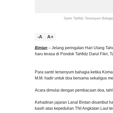
Santri Tahfidz Tersenyum Bahagi
-A
A+
Bintan
– Jelang peringatan Hari Ulang Ta
haru terasa di Pondok Tahfidz Darul Fikri, 
Para santri tersenyum bahagia ketika Koman
M.M. hadir untuk doa bersama sekaligus me
Acara dimulai dengan pembacaan doa, tahlil
Kehadiran jajaran Lanal Bintan disambut 
kasih atas kepedulian TNI Angkatan Laut 