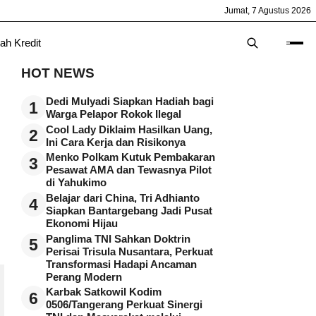
Jumat, 7 Agustus 2026
ah Kredit
HOT NEWS
Dedi Mulyadi Siapkan Hadiah bagi
1
Warga Pelapor Rokok Ilegal
Cool Lady Diklaim Hasilkan Uang,
2
Ini Cara Kerja dan Risikonya
Menko Polkam Kutuk Pembakaran
3
Pesawat AMA dan Tewasnya Pilot
di Yahukimo
Belajar dari China, Tri Adhianto
4
Siapkan Bantargebang Jadi Pusat
Ekonomi Hijau
Panglima TNI Sahkan Doktrin
5
Perisai Trisula Nusantara, Perkuat
Transformasi Hadapi Ancaman
Perang Modern
Karbak Satkowil Kodim
6
0506/Tangerang Perkuat Sinergi