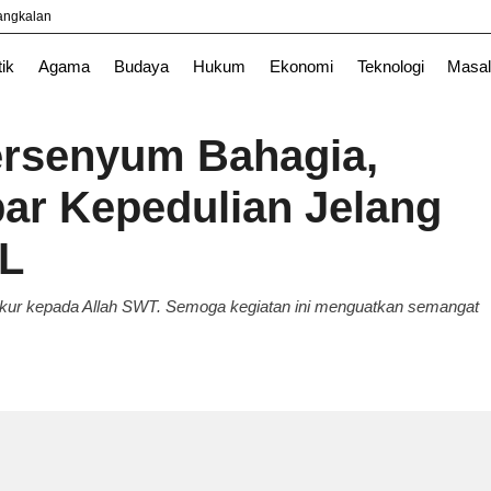
yangkalan
Nasional
News
Surabaya
TNI
tik
Agama
Budaya
Hukum
Ekonomi
Teknologi
Masal
Tersenyum Bahagia,
bar Kepedulian Jelang
AL
kur kepada Allah SWT. Semoga kegiatan ini menguatkan semangat