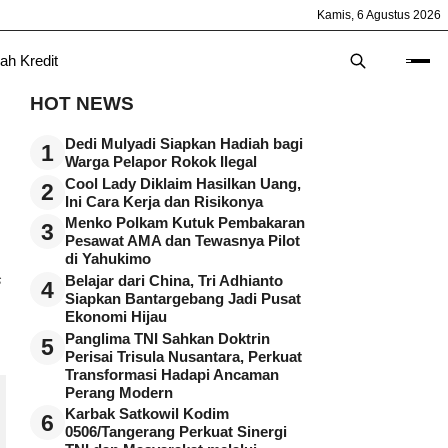
Kamis, 6 Agustus 2026
ah Kredit
HOT NEWS
Dedi Mulyadi Siapkan Hadiah bagi
1
Warga Pelapor Rokok Ilegal
Cool Lady Diklaim Hasilkan Uang,
2
Ini Cara Kerja dan Risikonya
Menko Polkam Kutuk Pembakaran
3
Pesawat AMA dan Tewasnya Pilot
di Yahukimo
s
Belajar dari China, Tri Adhianto
4
Siapkan Bantargebang Jadi Pusat
Ekonomi Hijau
Panglima TNI Sahkan Doktrin
5
Perisai Trisula Nusantara, Perkuat
Transformasi Hadapi Ancaman
Perang Modern
Karbak Satkowil Kodim
6
0506/Tangerang Perkuat Sinergi