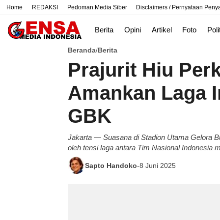
Home
REDAKSI
Pedoman Media Siber
Disclaimers / Pernyataan Pen
#
Bandung
Bekasi
Nasional
News
Berita
Opini
Artikel
Foto
Poli
Beranda
Berita
/
Prajurit Hiu Pe
Amankan Laga In
GBK
Jakarta — Suasana di Stadion Utama Gelora 
oleh tensi laga antara Tim Nasional Indonesia 
Sapto Handoko
-
8 Juni 2025