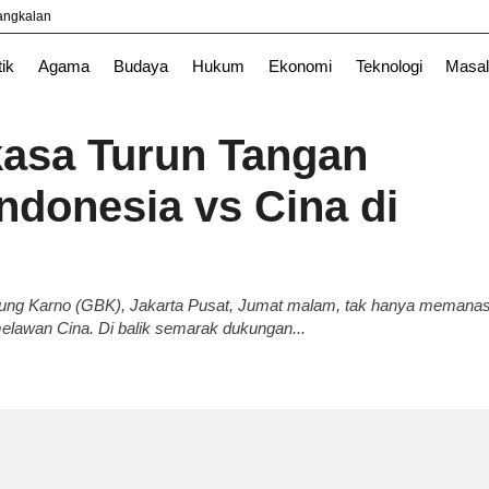
yangkalan
TNI
tik
Agama
Budaya
Hukum
Ekonomi
Teknologi
Masal
rkasa Turun Tangan
donesia vs Cina di
Bung Karno (GBK), Jakarta Pusat, Jumat malam, tak hanya memana
melawan Cina. Di balik semarak dukungan...