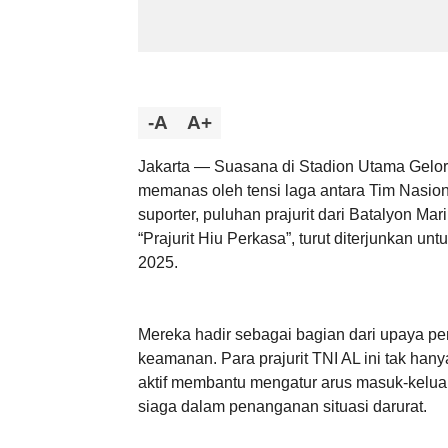
-A
A+
Jakarta — Suasana di Stadion Utama Gelor
memanas oleh tensi laga antara Tim Nasio
suporter, puluhan prajurit dari Batalyon Ma
“Prajurit Hiu Perkasa”, turut diterjunkan 
2025.
Mereka hadir sebagai bagian dari upaya p
keamanan. Para prajurit TNI AL ini tak hanya b
aktif membantu mengatur arus masuk-kelua
siaga dalam penanganan situasi darurat.