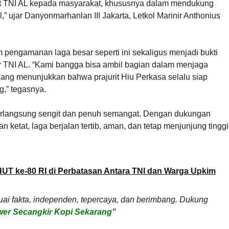
urit TNI AL kepada masyarakat, khususnya dalam mendukung
,” ujar Danyonmarhanlan III Jakarta, Letkol Marinir Anthonius
m pengamanan laga besar seperti ini sekaligus menjadi bukti
r TNI AL. “Kami bangga bisa ambil bagian dalam menjaga
ajang menunjukkan bahwa prajurit Hiu Perkasa selalu siap
,” tegasnya.
berlangsung sengit dan penuh semangat. Dengan dukungan
 ketat, laga berjalan tertib, aman, dan tetap menjunjung tinggi
UT ke-80 RI di Perbatasan Antara TNI dan Warga Upkim
uai fakta, independen, tepercaya, dan berimbang. Dukung
er Secangkir Kopi Sekarang"