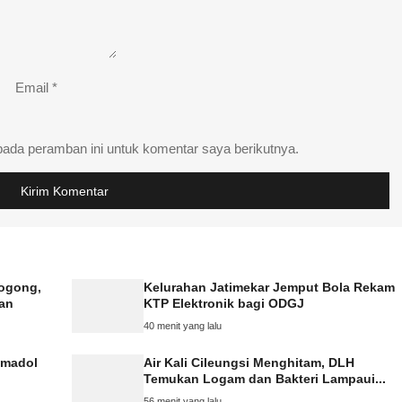
Email
*
pada peramban ini untuk komentar saya berikutnya.
rogong,
Kelurahan Jatimekar Jemput Bola Rekam
kan
KTP Elektronik bagi ODGJ
40 menit yang lalu
amadol
Air Kali Cileungsi Menghitam, DLH
Temukan Logam dan Bakteri Lampaui...
56 menit yang lalu