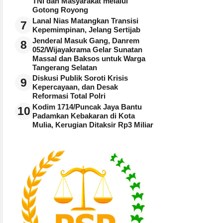
TNI dan Masyarakat melalui
Gotong Royong
Lanal Nias Matangkan Transisi
7
Kepemimpinan, Jelang Sertijab
Jenderal Masuk Gang, Danrem
8
052/Wijayakrama Gelar Sunatan
Massal dan Baksos untuk Warga
Tangerang Selatan
Diskusi Publik Soroti Krisis
9
Kepercayaan, dan Desak
Reformasi Total Polri
Kodim 1714/Puncak Jaya Bantu
10
Padamkan Kebakaran di Kota
Mulia, Kerugian Ditaksir Rp3 Miliar