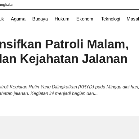
yangkalan
l
News
Purwakarta
TNI
tik
Agama
Budaya
Hukum
Ekonomi
Teknologi
Masal
nsifkan Patroli Malam,
an Kejahatan Jalanan
troli Kegiatan Rutin Yang Ditingkatkan (KRYD) pada Minggu dini hari
tan jalanan. Kegiatan ini menjadi bagian dari...