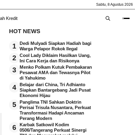
Sabtu, 8 Agustus 2026
ah Kredit
HOT NEWS
Dedi Mulyadi Siapkan Hadiah bagi
1
Warga Pelapor Rokok Ilegal
Cool Lady Diklaim Hasilkan Uang,
2
Ini Cara Kerja dan Risikonya
Menko Polkam Kutuk Pembakaran
3
Pesawat AMA dan Tewasnya Pilot
di Yahukimo
,
Belajar dari China, Tri Adhianto
4
Siapkan Bantargebang Jadi Pusat
Ekonomi Hijau
Panglima TNI Sahkan Doktrin
5
Perisai Trisula Nusantara, Perkuat
Transformasi Hadapi Ancaman
Perang Modern
Karbak Satkowil Kodim
6
0506/Tangerang Perkuat Sinergi