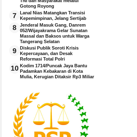
TNI dan Masyarakat melalui
Gotong Royong
Lanal Nias Matangkan Transisi
7
Kepemimpinan, Jelang Sertijab
Jenderal Masuk Gang, Danrem
8
052/Wijayakrama Gelar Sunatan
Massal dan Baksos untuk Warga
Tangerang Selatan
Diskusi Publik Soroti Krisis
9
Kepercayaan, dan Desak
Reformasi Total Polri
Kodim 1714/Puncak Jaya Bantu
10
Padamkan Kebakaran di Kota
Mulia, Kerugian Ditaksir Rp3 Miliar