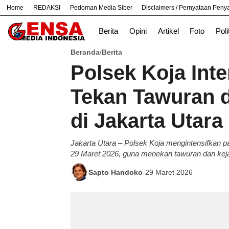
Home
REDAKSI
Pedoman Media Siber
Disclaimers / Pernyataan Pen
#
Bandung
Bekasi
Hukum
Nasiona
Berita
Opini
Artikel
Foto
Poli
Beranda
Berita
/
Polsek Koja Inte
Tekan Tawuran d
di Jakarta Utara
Jakarta Utara – Polsek Koja mengintensifkan pa
29 Maret 2026, guna menekan tawuran dan kejaha
Sapto Handoko
-
29 Maret 2026