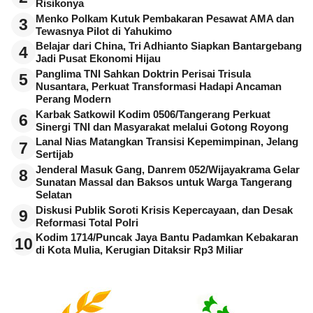
Risikonya
Menko Polkam Kutuk Pembakaran Pesawat AMA dan
3
Tewasnya Pilot di Yahukimo
Belajar dari China, Tri Adhianto Siapkan Bantargebang
4
Jadi Pusat Ekonomi Hijau
Panglima TNI Sahkan Doktrin Perisai Trisula
5
Nusantara, Perkuat Transformasi Hadapi Ancaman
Perang Modern
Karbak Satkowil Kodim 0506/Tangerang Perkuat
6
Sinergi TNI dan Masyarakat melalui Gotong Royong
Lanal Nias Matangkan Transisi Kepemimpinan, Jelang
7
Sertijab
Jenderal Masuk Gang, Danrem 052/Wijayakrama Gelar
8
Sunatan Massal dan Baksos untuk Warga Tangerang
Selatan
Diskusi Publik Soroti Krisis Kepercayaan, dan Desak
9
Reformasi Total Polri
Kodim 1714/Puncak Jaya Bantu Padamkan Kebakaran
10
di Kota Mulia, Kerugian Ditaksir Rp3 Miliar