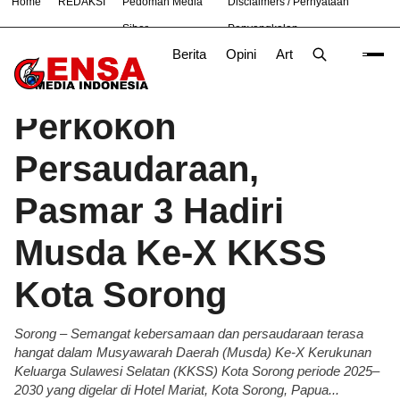
Home
REDAKSI
Pedoman Media
Disclaimers / Pernyataan
#
Bekasi
Bogor
Nasional
News
OLAHRAGA
TN
Siber
Penyangkalan
Berita
Opini
Artikel
Foto
Poli
Beranda
Berita
/
Perkokoh
Persaudaraan,
Pasmar 3 Hadiri
Musda Ke-X KKSS
Kota Sorong
Sorong – Semangat kebersamaan dan persaudaraan terasa
hangat dalam Musyawarah Daerah (Musda) Ke-X Kerukunan
Keluarga Sulawesi Selatan (KKSS) Kota Sorong periode 2025–
2030 yang digelar di Hotel Mariat, Kota Sorong, Papua...