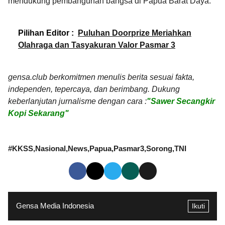
mendukung pembangunan bangsa di Papua Barat Daya.
Pilihan Editor :
Puluhan Doorprize Meriahkan
Olahraga dan Tasyakuran Valor Pasmar 3
gensa.club berkomitmen menulis berita sesuai fakta,
independen, tepercaya, dan berimbang. Dukung
keberlanjutan jurnalisme dengan cara :
"Sawer Secangkir
Kopi Sekarang"
#
KKSS
Nasional
News
Papua
Pasmar3
Sorong
TNI
Gensa Media Indonesia
Ikuti