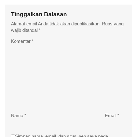
Tinggalkan Balasan
Alamat email Anda tidak akan dipublikasikan.
Ruas yang
wajib ditandai
*
Komentar
*
Nama
*
Email
*
Simpan nama, email, dan situs web saya pada