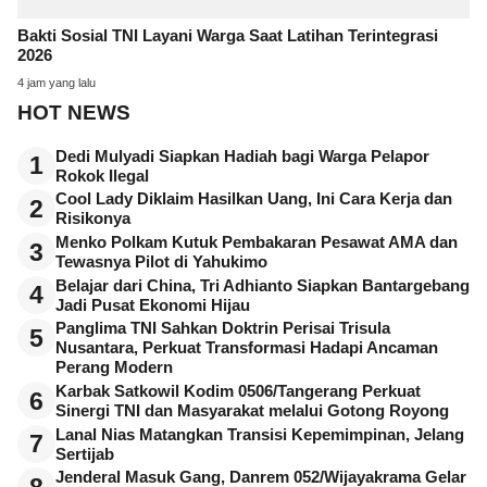
Bakti Sosial TNI Layani Warga Saat Latihan Terintegrasi
2026
4 jam yang lalu
HOT NEWS
Dedi Mulyadi Siapkan Hadiah bagi Warga Pelapor
1
Rokok Ilegal
Cool Lady Diklaim Hasilkan Uang, Ini Cara Kerja dan
2
Risikonya
Menko Polkam Kutuk Pembakaran Pesawat AMA dan
3
Tewasnya Pilot di Yahukimo
Belajar dari China, Tri Adhianto Siapkan Bantargebang
4
Jadi Pusat Ekonomi Hijau
Panglima TNI Sahkan Doktrin Perisai Trisula
5
Nusantara, Perkuat Transformasi Hadapi Ancaman
Perang Modern
Karbak Satkowil Kodim 0506/Tangerang Perkuat
6
Sinergi TNI dan Masyarakat melalui Gotong Royong
Lanal Nias Matangkan Transisi Kepemimpinan, Jelang
7
Sertijab
Jenderal Masuk Gang, Danrem 052/Wijayakrama Gelar
8