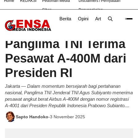
Home
REDAKSI
Pedoman Media
Disclaimers / Pernyataan
#
Bandung
Bekasi
Nasional
News
TNI
Siber
Penyangkalan
Berita
Opini
Artikel
Foto
Poli
Beranda
Berita
/
Panglima TNI Terima
Pesawat A-400M dari
Presiden RI
Jakarta — Dalam momentum bersejarah bagi pertahanan
nasional, Panglima TNI Jenderal TNI Agus Subiyanto menerima
pesawat angkut berat Airbus A-400M dengan nomor registrasi
A-4001 dari Presiden Republik Indonesia Prabowo Subianto....
Sapto Handoko
-
3 November 2025