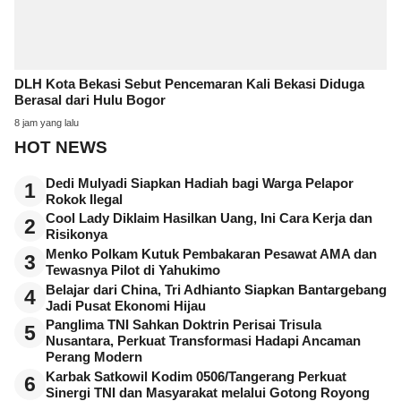
DLH Kota Bekasi Sebut Pencemaran Kali Bekasi Diduga
Berasal dari Hulu Bogor
8 jam yang lalu
HOT NEWS
Dedi Mulyadi Siapkan Hadiah bagi Warga Pelapor
1
Rokok Ilegal
Cool Lady Diklaim Hasilkan Uang, Ini Cara Kerja dan
2
Risikonya
Menko Polkam Kutuk Pembakaran Pesawat AMA dan
3
Tewasnya Pilot di Yahukimo
Belajar dari China, Tri Adhianto Siapkan Bantargebang
4
Jadi Pusat Ekonomi Hijau
Panglima TNI Sahkan Doktrin Perisai Trisula
5
Nusantara, Perkuat Transformasi Hadapi Ancaman
Perang Modern
Karbak Satkowil Kodim 0506/Tangerang Perkuat
6
Sinergi TNI dan Masyarakat melalui Gotong Royong