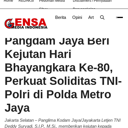
Home
REDAKSI
Pedoman Media
Disclaimers / Pernyataan
#
Bekasi
Hukum
Nasional
News
TNI
Siber
Penyangkalan
Berita
Opini
Artikel
Foto
Poli
Beranda
Berita
/
Pangdam Jaya Beri
Kejutan Hari
Bhayangkara Ke-80,
Perkuat Soliditas TNI-
Polri di Polda Metro
Jaya
Jakarta Selatan – Panglima Kodam Jaya/Jayakarta Letjen TNI
Deddy Suryadi, S.I.P., M.Si., memberikan kejutan kepada