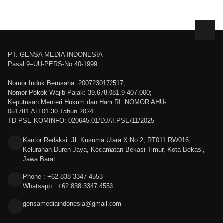
PT. GENSA MEDIA INDONESIA
Pasal 9–UU-PERS-No.40-1999
Nomor Induk Berusaha: 2007230172517;
Nomor Pokok Wajib Pajak: 39.678.081.9-407.000;
Keputusan Menteri Hukum dan Ham RI: NOMOR AHU-
051781.AH.01.30.Tahun 2024
TD PSE KOMINFO: 020645.01/DJAI.PSE/11/2025
Kantor Redaksi: Jl. Kusuma Utara X No 2, RT011 RW016,
Kelurahan Duren Jaya, Kecamatan Bekasi Timur, Kota Bekasi,
Jawa Barat.
Phone : +62 838 3347 4553
Whatsapp : +62 838 3347 4553
gensamediaindonesia@gmail.com