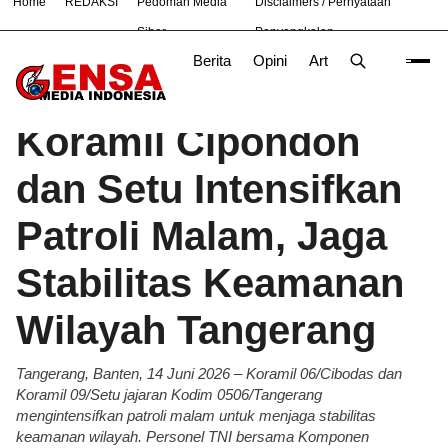
Home
REDAKSI
Pedoman Media
Disclaimers / Pernyataan
#
Bandung
Bekasi
Nasional
News
TNI
Siber
Penyangkalan
Berita
Opini
Artikel
Foto
Poli
Beranda
Berita
/
Koramil Cipondoh
dan Setu Intensifkan
Patroli Malam, Jaga
Stabilitas Keamanan
Wilayah Tangerang
Tangerang, Banten, 14 Juni 2026 – Koramil 06/Cibodas dan
Koramil 09/Setu jajaran Kodim 0506/Tangerang
mengintensifkan patroli malam untuk menjaga stabilitas
keamanan wilayah. Personel TNI bersama Komponen