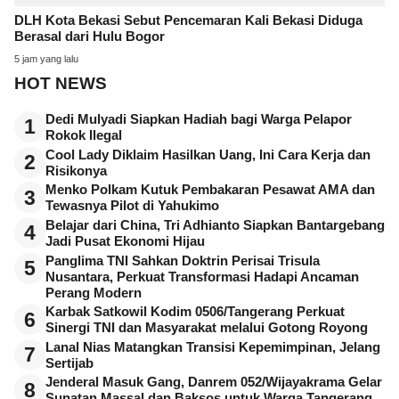
DLH Kota Bekasi Sebut Pencemaran Kali Bekasi Diduga
Berasal dari Hulu Bogor
5 jam yang lalu
HOT NEWS
Dedi Mulyadi Siapkan Hadiah bagi Warga Pelapor
1
Rokok Ilegal
Cool Lady Diklaim Hasilkan Uang, Ini Cara Kerja dan
2
Risikonya
Menko Polkam Kutuk Pembakaran Pesawat AMA dan
3
Tewasnya Pilot di Yahukimo
Belajar dari China, Tri Adhianto Siapkan Bantargebang
4
Jadi Pusat Ekonomi Hijau
Panglima TNI Sahkan Doktrin Perisai Trisula
5
Nusantara, Perkuat Transformasi Hadapi Ancaman
Perang Modern
Karbak Satkowil Kodim 0506/Tangerang Perkuat
6
Sinergi TNI dan Masyarakat melalui Gotong Royong
Lanal Nias Matangkan Transisi Kepemimpinan, Jelang
7
Sertijab
Jenderal Masuk Gang, Danrem 052/Wijayakrama Gelar
8
Sunatan Massal dan Baksos untuk Warga Tangerang