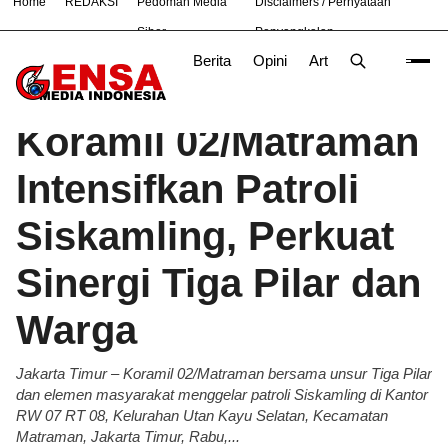
Home
REDAKSI
Pedoman Media
Disclaimers / Pernyataan
#
Bekasi
Hukum
Nasional
News
TNI
Siber
Penyangkalan
Berita
Opini
Artikel
Foto
Poli
Beranda
Berita
/
Koramil 02/Matraman
Intensifkan Patroli
Siskamling, Perkuat
Sinergi Tiga Pilar dan
Warga
Jakarta Timur – Koramil 02/Matraman bersama unsur Tiga Pilar
dan elemen masyarakat menggelar patroli Siskamling di Kantor
RW 07 RT 08, Kelurahan Utan Kayu Selatan, Kecamatan
Matraman, Jakarta Timur, Rabu,...