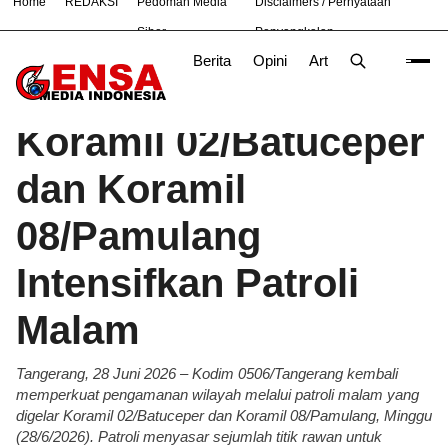
Home
REDAKSI
Pedoman Media
Disclaimers / Pernyataan
#
Bandung
Bekasi
Hukum
Nasional
News
TNI
Siber
Penyangkalan
Berita
Opini
Artikel
Foto
Poli
Beranda
Berita
/
Koramil 02/Batuceper
dan Koramil
08/Pamulang
Intensifkan Patroli
Malam
Tangerang, 28 Juni 2026 – Kodim 0506/Tangerang kembali
memperkuat pengamanan wilayah melalui patroli malam yang
digelar Koramil 02/Batuceper dan Koramil 08/Pamulang, Minggu
(28/6/2026). Patroli menyasar sejumlah titik rawan untuk