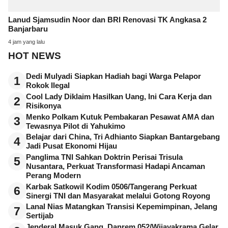
Lanud Sjamsudin Noor dan BRI Renovasi TK Angkasa 2
Banjarbaru
4 jam yang lalu
HOT NEWS
Dedi Mulyadi Siapkan Hadiah bagi Warga Pelapor
1
Rokok Ilegal
Cool Lady Diklaim Hasilkan Uang, Ini Cara Kerja dan
2
Risikonya
Menko Polkam Kutuk Pembakaran Pesawat AMA dan
3
Tewasnya Pilot di Yahukimo
Belajar dari China, Tri Adhianto Siapkan Bantargebang
4
Jadi Pusat Ekonomi Hijau
Panglima TNI Sahkan Doktrin Perisai Trisula
5
Nusantara, Perkuat Transformasi Hadapi Ancaman
Perang Modern
Karbak Satkowil Kodim 0506/Tangerang Perkuat
6
Sinergi TNI dan Masyarakat melalui Gotong Royong
Lanal Nias Matangkan Transisi Kepemimpinan, Jelang
7
Sertijab
Jenderal Masuk Gang, Danrem 052/Wijayakrama Gelar