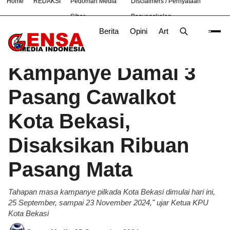
Home
REDAKSI
Pedoman Media
Disclaimers / Pernyataan
#
Nasional
News
TNI
Siber
Penyangkalan
Berita
Opini
Artikel
Foto
Poli
Beranda
Berita
/
Kampanye Damai 3
Pasang Cawalkot
Kota Bekasi,
Disaksikan Ribuan
Pasang Mata
Tahapan masa kampanye pilkada Kota Bekasi dimulai hari ini,
25 September, sampai 23 November 2024," ujar Ketua KPU
Kota Bekasi