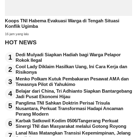
Koops TNI Habema Evakuasi Warga di Tengah Situasi
Konflik Ugimba
16 jam yang lalu
HOT NEWS
Dedi Mulyadi Siapkan Hadiah bagi Warga Pelapor
1
Rokok Ilegal
Cool Lady Diklaim Hasilkan Uang, Ini Cara Kerja dan
2
Risikonya
Menko Polkam Kutuk Pembakaran Pesawat AMA dan
3
Tewasnya Pilot di Yahukimo
Belajar dari China, Tri Adhianto Siapkan Bantargebang
4
Jadi Pusat Ekonomi Hijau
Panglima TNI Sahkan Doktrin Perisai Trisula
5
Nusantara, Perkuat Transformasi Hadapi Ancaman
Perang Modern
Karbak Satkowil Kodim 0506/Tangerang Perkuat
6
Sinergi TNI dan Masyarakat melalui Gotong Royong
Lanal Nias Matangkan Transisi Kepemimpinan, Jelang
7