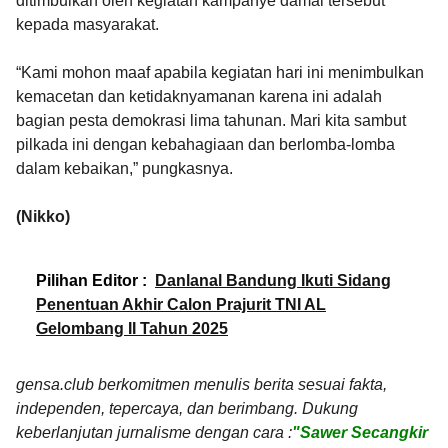
ditimbulkan oleh kegiatan kampanye damai tersebut
kepada masyarakat.
“Kami mohon maaf apabila kegiatan hari ini menimbulkan
kemacetan dan ketidaknyamanan karena ini adalah
bagian pesta demokrasi lima tahunan. Mari kita sambut
pilkada ini dengan kebahagiaan dan berlomba-lomba
dalam kebaikan,” pungkasnya.
(Nikko)
Pilihan Editor :
Danlanal Bandung Ikuti Sidang
Penentuan Akhir Calon Prajurit TNI AL
Gelombang II Tahun 2025
gensa.club berkomitmen menulis berita sesuai fakta,
independen, tepercaya, dan berimbang. Dukung
keberlanjutan jurnalisme dengan cara :
"Sawer Secangkir