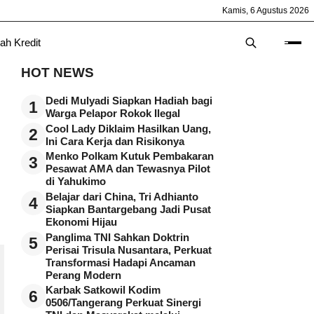
Kamis, 6 Agustus 2026
ah Kredit
HOT NEWS
Dedi Mulyadi Siapkan Hadiah bagi
1
Warga Pelapor Rokok Ilegal
Cool Lady Diklaim Hasilkan Uang,
2
Ini Cara Kerja dan Risikonya
Menko Polkam Kutuk Pembakaran
3
Pesawat AMA dan Tewasnya Pilot
di Yahukimo
Belajar dari China, Tri Adhianto
4
Siapkan Bantargebang Jadi Pusat
Ekonomi Hijau
Panglima TNI Sahkan Doktrin
5
Perisai Trisula Nusantara, Perkuat
Transformasi Hadapi Ancaman
Perang Modern
Karbak Satkowil Kodim
6
0506/Tangerang Perkuat Sinergi