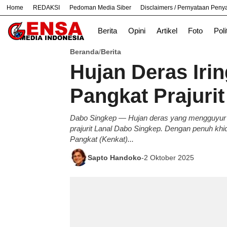
Home
REDAKSI
Pedoman Media Siber
Disclaimers / Pernyataan Pen
#
Bandung
Bekasi
Nasional
News
Berita
Opini
Artikel
Foto
Poli
Beranda
Berita
/
Hujan Deras Iri
Pangkat Prajuri
Dabo Singkep — Hujan deras yang mengguyur 
prajurit Lanal Dabo Singkep. Dengan penuh khi
Pangkat (Kenkat)...
Sapto Handoko
-
2 Oktober 2025