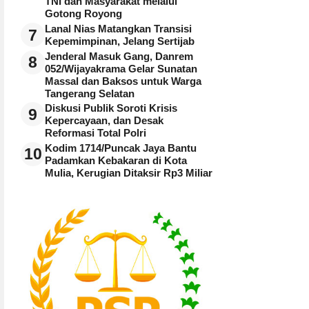
TNI dan Masyarakat melalui
Gotong Royong
Lanal Nias Matangkan Transisi
7
Kepemimpinan, Jelang Sertijab
Jenderal Masuk Gang, Danrem
8
052/Wijayakrama Gelar Sunatan
Massal dan Baksos untuk Warga
Tangerang Selatan
Diskusi Publik Soroti Krisis
9
Kepercayaan, dan Desak
Reformasi Total Polri
Kodim 1714/Puncak Jaya Bantu
10
Padamkan Kebakaran di Kota
Mulia, Kerugian Ditaksir Rp3 Miliar