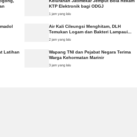
rogong,
Kelurahan Jatimekar Jemput Bola Rekam
kan
KTP Elektronik bagi ODGJ
1 jam yang lalu
amadol
Air Kali Cileungsi Menghitam, DLH
Temukan Logam dan Bakteri Lampaui...
2 jam yang lalu
at Latihan
Wapang TNI dan Pejabat Negara Terima
Warga Kehormatan Marinir
3 jam yang lalu