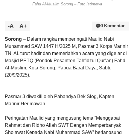
Fahd Al-Muslim Sorong – Foto Istimewa
-A
A+
0 Komentar
Sorong
– Dalam rangka memperingati Maulid Nabi
Muhammad SAW 1447 H/2025 M, Pasmar 3 Korps Marinir
TNI AL turut hadir dan memeriahkan acara yang digelar di
Masjid PPTQ (Pondok Pesantren Tahfidzul Qur’an) Fahd
Al-Muslim, Kota Sorong, Papua Barat Daya, Sabtu
(20/9/2025).
Pasmar 3 diwakili oleh Pabandya Bek Slog, Kapten
Marinir Herimawan.
Peringatan Maulid yang mengusung tema “Menggapai
Rahmat dan Ridho Allah SWT Dengan Memperbanyak
Sholawat Kepada Nabi Muhammad SAW” berlangsung