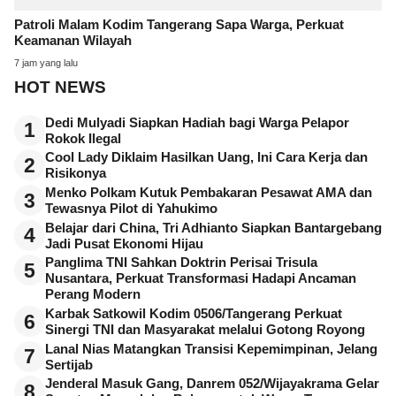
Patroli Malam Kodim Tangerang Sapa Warga, Perkuat
Keamanan Wilayah
7 jam yang lalu
HOT NEWS
Dedi Mulyadi Siapkan Hadiah bagi Warga Pelapor
1
Rokok Ilegal
Cool Lady Diklaim Hasilkan Uang, Ini Cara Kerja dan
2
Risikonya
Menko Polkam Kutuk Pembakaran Pesawat AMA dan
3
Tewasnya Pilot di Yahukimo
Belajar dari China, Tri Adhianto Siapkan Bantargebang
4
Jadi Pusat Ekonomi Hijau
Panglima TNI Sahkan Doktrin Perisai Trisula
5
Nusantara, Perkuat Transformasi Hadapi Ancaman
Perang Modern
Karbak Satkowil Kodim 0506/Tangerang Perkuat
6
Sinergi TNI dan Masyarakat melalui Gotong Royong
Lanal Nias Matangkan Transisi Kepemimpinan, Jelang
7
Sertijab
Jenderal Masuk Gang, Danrem 052/Wijayakrama Gelar
8