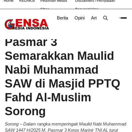
Home
REDAKSI
Pedoman Media
Disclaimers / Pernyataan
#
Bandung
Bekasi
Hukum
Nasional
News
TNI
Siber
Penyangkalan
Berita
Opini
Artikel
Foto
Poli
Beranda
Berita
/
Pasmar 3
Semarakkan Maulid
Nabi Muhammad
SAW di Masjid PPTQ
Fahd Al-Muslim
Sorong
Sorong – Dalam rangka memperingati Maulid Nabi Muhammad
SAW 1447 H/2025 M, Pasmar 3 Korps Marinir TNI AL turut