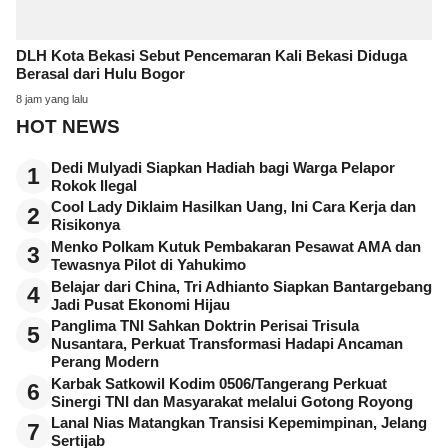
DLH Kota Bekasi Sebut Pencemaran Kali Bekasi Diduga
Berasal dari Hulu Bogor
8 jam yang lalu
HOT NEWS
Dedi Mulyadi Siapkan Hadiah bagi Warga Pelapor
1
Rokok Ilegal
Cool Lady Diklaim Hasilkan Uang, Ini Cara Kerja dan
2
Risikonya
Menko Polkam Kutuk Pembakaran Pesawat AMA dan
3
Tewasnya Pilot di Yahukimo
Belajar dari China, Tri Adhianto Siapkan Bantargebang
4
Jadi Pusat Ekonomi Hijau
Panglima TNI Sahkan Doktrin Perisai Trisula
5
Nusantara, Perkuat Transformasi Hadapi Ancaman
Perang Modern
Karbak Satkowil Kodim 0506/Tangerang Perkuat
6
Sinergi TNI dan Masyarakat melalui Gotong Royong
Lanal Nias Matangkan Transisi Kepemimpinan, Jelang
7
Sertijab