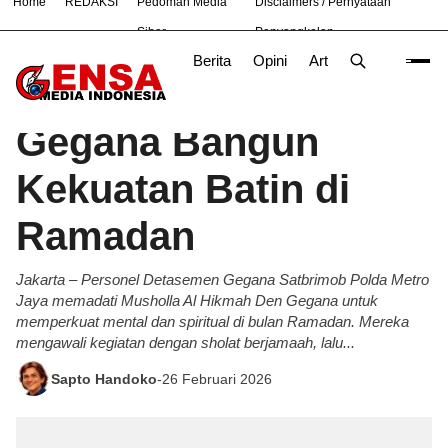
Home
REDAKSI
Pedoman Media
Disclaimers / Pernyataan
#
Bekasi
Hukum
Nasional
News
TNI
Siber
Penyangkalan
Berita
Opini
Artikel
Foto
Poli
Beranda
Berita
/
Gegana Bangun
Kekuatan Batin di
Ramadan
Jakarta – Personel Detasemen Gegana Satbrimob Polda Metro
Jaya memadati Musholla Al Hikmah Den Gegana untuk
memperkuat mental dan spiritual di bulan Ramadan. Mereka
mengawali kegiatan dengan sholat berjamaah, lalu...
Sapto Handoko
-
26 Februari 2026