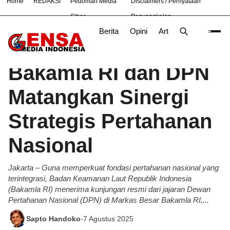
Home
REDAKSI
Pedoman Media
Disclaimers / Pernyataan
#
Bekasi
Cara
Ekonomi
Nasional
News
Surab
Siber
Penyangkalan
Berita
Opini
Artikel
Foto
Poli
Beranda
Berita
/
Bakamla RI dan DPN
Matangkan Sinergi
Strategis Pertahanan
Nasional
Jakarta – Guna memperkuat fondasi pertahanan nasional yang
terintegrasi, Badan Keamanan Laut Republik Indonesia
(Bakamla RI) menerima kunjungan resmi dari jajaran Dewan
Pertahanan Nasional (DPN) di Markas Besar Bakamla RI,...
Sapto Handoko
-
7 Agustus 2025