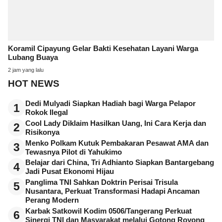
Koramil Cipayung Gelar Bakti Kesehatan Layani Warga
Lubang Buaya
2 jam yang lalu
HOT NEWS
Dedi Mulyadi Siapkan Hadiah bagi Warga Pelapor
1
Rokok Ilegal
Cool Lady Diklaim Hasilkan Uang, Ini Cara Kerja dan
2
Risikonya
Menko Polkam Kutuk Pembakaran Pesawat AMA dan
3
Tewasnya Pilot di Yahukimo
Belajar dari China, Tri Adhianto Siapkan Bantargebang
4
Jadi Pusat Ekonomi Hijau
Panglima TNI Sahkan Doktrin Perisai Trisula
5
Nusantara, Perkuat Transformasi Hadapi Ancaman
Perang Modern
Karbak Satkowil Kodim 0506/Tangerang Perkuat
6
Sinergi TNI dan Masyarakat melalui Gotong Royong