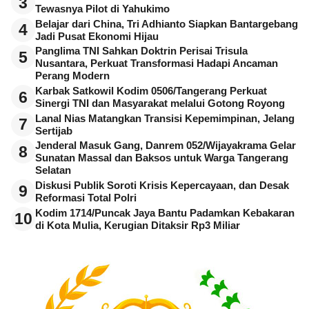
3
Tewasnya Pilot di Yahukimo
Belajar dari China, Tri Adhianto Siapkan Bantargebang
4
Jadi Pusat Ekonomi Hijau
Panglima TNI Sahkan Doktrin Perisai Trisula
5
Nusantara, Perkuat Transformasi Hadapi Ancaman
Perang Modern
Karbak Satkowil Kodim 0506/Tangerang Perkuat
6
Sinergi TNI dan Masyarakat melalui Gotong Royong
Lanal Nias Matangkan Transisi Kepemimpinan, Jelang
7
Sertijab
Jenderal Masuk Gang, Danrem 052/Wijayakrama Gelar
8
Sunatan Massal dan Baksos untuk Warga Tangerang
Selatan
Diskusi Publik Soroti Krisis Kepercayaan, dan Desak
9
Reformasi Total Polri
Kodim 1714/Puncak Jaya Bantu Padamkan Kebakaran
10
di Kota Mulia, Kerugian Ditaksir Rp3 Miliar