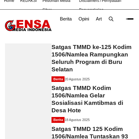
Home
REDAKSI
Pedoman Media
Disclaimers / Pernyataan
#
Bekasi
Nasional
News
Purwakarta
TNI
Siber
Penyangkalan
Berita
Opini
Artikel
Foto
Poli
TMMD
Satgas TMMD ke-125 Kodim
1506/Namlea Rampungkan
Seluruh Program di Buru
Selatan
Berita
20 Agustus 2025
Satgas TMMD Kodim
1506/Namlea Gelar
Sosialisasi Kamtibmas di
Desa Hote
Berita
18 Agustus 2025
Satgas TMMD 125 Kodim
1506/Namlea Tuntaskan 93