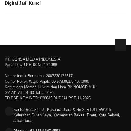
Digital Jadi Kunci
PT. GENSA MEDIA INDONESIA
Pasal 9–UU-PERS-No.40-1999
Nomor Induk Berusaha: 2007230172517;
Nomor Pokok Wajib Pajak: 39.678.081.9-407.000;
Keputusan Menteri Hukum dan Ham RI: NOMOR AHU-
051781.AH.01.30.Tahun 2024
TD PSE KOMINFO: 020645.01/DJAI.PSE/11/2025
Kantor Redaksi: Jl. Kusuma Utara X No 2, RT011 RW016,
Kelurahan Duren Jaya, Kecamatan Bekasi Timur, Kota Bekasi,
Jawa Barat.
Phone : +62 838 3347 4553