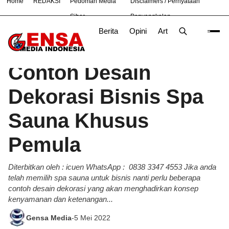
Home
REDAKSI
Pedoman Media
Disclaimers / Pernyataan
#
Bekasi
Nasional
News
OLAHRAGA
TNI
Siber
Penyangkalan
Berita
Opini
Artikel
Foto
Poli
Beranda
Ekonomi
/
Contoh Desain
Dekorasi Bisnis Spa
Sauna Khusus
Pemula
Diterbitkan oleh : icuen WhatsApp : 0838 3347 4553 Jika anda
telah memilih spa sauna untuk bisnis nanti perlu beberapa
contoh desain dekorasi yang akan menghadirkan konsep
kenyamanan dan ketenangan...
Gensa Media
-
5 Mei 2022