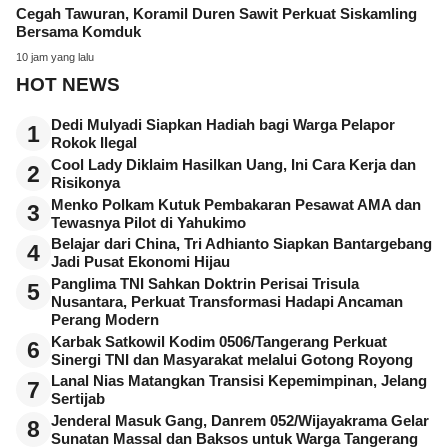
Cegah Tawuran, Koramil Duren Sawit Perkuat Siskamling
Bersama Komduk
10 jam yang lalu
HOT NEWS
Dedi Mulyadi Siapkan Hadiah bagi Warga Pelapor
1
Rokok Ilegal
Cool Lady Diklaim Hasilkan Uang, Ini Cara Kerja dan
2
Risikonya
Menko Polkam Kutuk Pembakaran Pesawat AMA dan
3
Tewasnya Pilot di Yahukimo
Belajar dari China, Tri Adhianto Siapkan Bantargebang
4
Jadi Pusat Ekonomi Hijau
Panglima TNI Sahkan Doktrin Perisai Trisula
5
Nusantara, Perkuat Transformasi Hadapi Ancaman
Perang Modern
Karbak Satkowil Kodim 0506/Tangerang Perkuat
6
Sinergi TNI dan Masyarakat melalui Gotong Royong
Lanal Nias Matangkan Transisi Kepemimpinan, Jelang
7
Sertijab
Jenderal Masuk Gang, Danrem 052/Wijayakrama Gelar
8
Sunatan Massal dan Baksos untuk Warga Tangerang