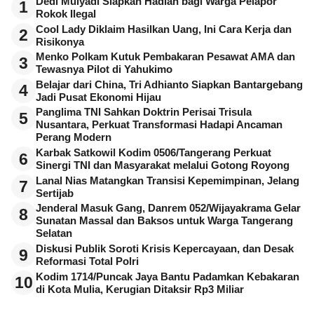
Dedi Mulyadi Siapkan Hadiah bagi Warga Pelapor
1
Rokok Ilegal
Cool Lady Diklaim Hasilkan Uang, Ini Cara Kerja dan
2
Risikonya
Menko Polkam Kutuk Pembakaran Pesawat AMA dan
3
Tewasnya Pilot di Yahukimo
Belajar dari China, Tri Adhianto Siapkan Bantargebang
4
Jadi Pusat Ekonomi Hijau
Panglima TNI Sahkan Doktrin Perisai Trisula
5
Nusantara, Perkuat Transformasi Hadapi Ancaman
Perang Modern
Karbak Satkowil Kodim 0506/Tangerang Perkuat
6
Sinergi TNI dan Masyarakat melalui Gotong Royong
Lanal Nias Matangkan Transisi Kepemimpinan, Jelang
7
Sertijab
Jenderal Masuk Gang, Danrem 052/Wijayakrama Gelar
8
Sunatan Massal dan Baksos untuk Warga Tangerang
Selatan
Diskusi Publik Soroti Krisis Kepercayaan, dan Desak
9
Reformasi Total Polri
Kodim 1714/Puncak Jaya Bantu Padamkan Kebakaran
10
di Kota Mulia, Kerugian Ditaksir Rp3 Miliar