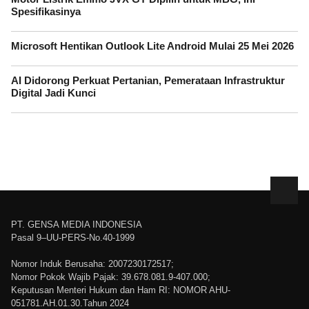
Spesifikasinya
Microsoft Hentikan Outlook Lite Android Mulai 25 Mei 2026
AI Didorong Perkuat Pertanian, Pemerataan Infrastruktur
Digital Jadi Kunci
PT. GENSA MEDIA INDONESIA
Pasal 9–UU-PERS-No.40-1999
Nomor Induk Berusaha: 2007230172517;
Nomor Pokok Wajib Pajak: 39.678.081.9-407.000;
Keputusan Menteri Hukum dan Ham RI: NOMOR AHU-
051781.AH.01.30.Tahun 2024