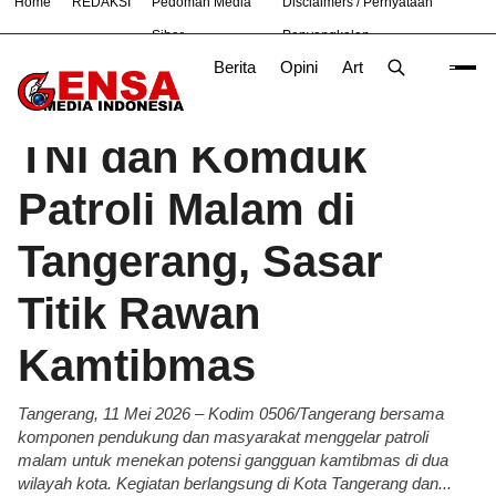
Home
REDAKSI
Pedoman Media
Disclaimers / Pernyataan
#
Nasional
News
OLAHRAGA
TNI
Siber
Penyangkalan
Berita
Opini
Artikel
Foto
Poli
Beranda
Berita
/
TNI dan Komduk
Patroli Malam di
Tangerang, Sasar
Titik Rawan
Kamtibmas
Tangerang, 11 Mei 2026 – Kodim 0506/Tangerang bersama
komponen pendukung dan masyarakat menggelar patroli
malam untuk menekan potensi gangguan kamtibmas di dua
wilayah kota. Kegiatan berlangsung di Kota Tangerang dan...