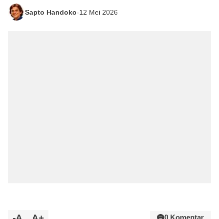
Sapto Handoko
-
12 Mei 2026
-A
A+
0 Komentar