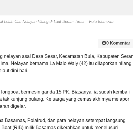
Lelah Cari Nelayan Hilang di Laut Seram Timur – Foto Istimewa
0 Komentar
g nelayan asal Desa Sesar, Kecamatan Bula, Kabupaten Sera
elima. Nelayan bernama La Malo Waly (42) itu dilaporkan hilang
aut dini hari.
 longboat bermesin ganda 15 PK. Biasanya, ia sudah kembali
ia tak kunjung pulang. Keluarga yang cemas akhirnya melapor
ran digelar.
a Basarnas, Polairud, dan para nelayan setempat langsung
le Boat (RIB) milik Basarnas dikerahkan untuk menelusuri