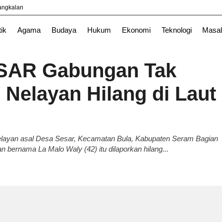
yangkalan
l
News
Purwakarta
TNI
tik
Agama
Budaya
Hukum
Ekonomi
Teknologi
Masal
 SAR Gabungan Tak
 Nelayan Hilang di Laut
elayan asal Desa Sesar, Kecamatan Bula, Kabupaten Seram Bagian
an bernama La Malo Waly (42) itu dilaporkan hilang...