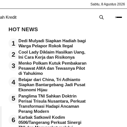
Sabtu, 8 Agustus 2026
ah Kredit
HOT NEWS
Dedi Mulyadi Siapkan Hadiah bagi
1
Warga Pelapor Rokok Ilegal
Cool Lady Diklaim Hasilkan Uang,
2
Ini Cara Kerja dan Risikonya
Menko Polkam Kutuk Pembakaran
3
Pesawat AMA dan Tewasnya Pilot
di Yahukimo
Belajar dari China, Tri Adhianto
4
Siapkan Bantargebang Jadi Pusat
Ekonomi Hijau
Panglima TNI Sahkan Doktrin
5
Perisai Trisula Nusantara, Perkuat
Transformasi Hadapi Ancaman
Perang Modern
Karbak Satkowil Kodim
6
0506/Tangerang Perkuat Sinergi