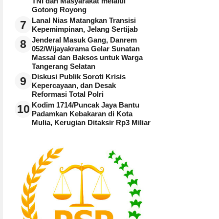
TNI dan Masyarakat melalui
Gotong Royong
Lanal Nias Matangkan Transisi
7
Kepemimpinan, Jelang Sertijab
Jenderal Masuk Gang, Danrem
8
052/Wijayakrama Gelar Sunatan
Massal dan Baksos untuk Warga
Tangerang Selatan
Diskusi Publik Soroti Krisis
9
Kepercayaan, dan Desak
Reformasi Total Polri
Kodim 1714/Puncak Jaya Bantu
10
Padamkan Kebakaran di Kota
Mulia, Kerugian Ditaksir Rp3 Miliar