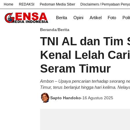
Home
REDAKSI
Pedoman Media Siber
Disclaimers / Pernyataan Pen
#
Bandung
Bekasi
Hukum
Nasiona
Berita
Opini
Artikel
Foto
Poli
Beranda
Berita
/
TNI AL dan Tim
Kenal Lelah Cari
Seram Timur
Ambon – Upaya pencarian terhadap seorang n
Timur, terus berlanjut hingga hari kelima. Nelay
Sapto Handoko
-
16 Agustus 2025