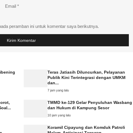
Email
*
pada peramban ini untuk komentar saya berikutnya.
tibening
Teras Jatiasih Diluncurkan, Pelayanan
Publik Kini Terintegrasi dengan UMKM
dan...
7 jam yang lalu
orot,
TMMD ke-129 Gelar Penyuluhan Wasbang
oal...
dan Hukum di Kampung Sesor
10 jam yang lalu
Koramil Cipayung dan Komduk Patroli
e
Malam, Antisipasi Tawuran