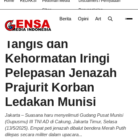
Home
REDAKSI
Pedoman Media
Disclaimers / Pernyataan
#
Bandung
Bekasi
Hukum
Nasional
News
TNI
Siber
Penyangkalan
Berita
Opini
Artikel
Foto
Poli
Beranda
Berita
/
Tangis dan
Kehormatan Iringi
Pelepasan Jenazah
Prajurit Korban
Ledakan Munisi
Jakarta – Suasana haru menyelimuti Gudang Pusat Munisi
(Gupusmu) III TNI AD di Cakung, Jakarta Timur, Selasa
(13/5/2025). Empat peti jenazah dibalut bendera Merah Putih
dilepas secara militer dalam upacara...