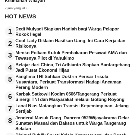
Keamanan Wilayah
7 jam yang lalu
HOT NEWS
Dedi Mulyadi Siapkan Hadiah bagi Warga Pelapor
1
Rokok Ilegal
Cool Lady Diklaim Hasilkan Uang, Ini Cara Kerja dan
2
Risikonya
Menko Polkam Kutuk Pembakaran Pesawat AMA dan
3
Tewasnya Pilot di Yahukimo
Belajar dari China, Tri Adhianto Siapkan Bantargebang
4
Jadi Pusat Ekonomi Hijau
Panglima TNI Sahkan Doktrin Perisai Trisula
5
Nusantara, Perkuat Transformasi Hadapi Ancaman
Perang Modern
Karbak Satkowil Kodim 0506/Tangerang Perkuat
6
Sinergi TNI dan Masyarakat melalui Gotong Royong
Lanal Nias Matangkan Transisi Kepemimpinan, Jelang
7
Sertijab
Jenderal Masuk Gang, Danrem 052/Wijayakrama Gelar
8
Sunatan Massal dan Baksos untuk Warga Tangerang
Selatan