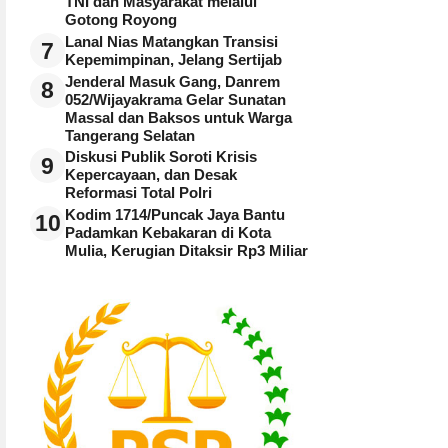
TNI dan Masyarakat melalui
Gotong Royong
Lanal Nias Matangkan Transisi
7
Kepemimpinan, Jelang Sertijab
Jenderal Masuk Gang, Danrem
8
052/Wijayakrama Gelar Sunatan
Massal dan Baksos untuk Warga
Tangerang Selatan
Diskusi Publik Soroti Krisis
9
Kepercayaan, dan Desak
Reformasi Total Polri
Kodim 1714/Puncak Jaya Bantu
10
Padamkan Kebakaran di Kota
Mulia, Kerugian Ditaksir Rp3 Miliar