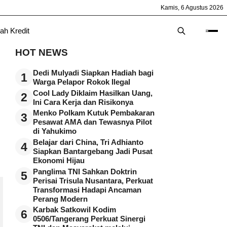
Kamis, 6 Agustus 2026
ah Kredit
HOT NEWS
Dedi Mulyadi Siapkan Hadiah bagi
1
Warga Pelapor Rokok Ilegal
Cool Lady Diklaim Hasilkan Uang,
2
Ini Cara Kerja dan Risikonya
Menko Polkam Kutuk Pembakaran
3
Pesawat AMA dan Tewasnya Pilot
di Yahukimo
Belajar dari China, Tri Adhianto
4
Siapkan Bantargebang Jadi Pusat
Ekonomi Hijau
Panglima TNI Sahkan Doktrin
5
Perisai Trisula Nusantara, Perkuat
Transformasi Hadapi Ancaman
Perang Modern
Karbak Satkowil Kodim
6
0506/Tangerang Perkuat Sinergi