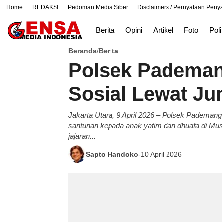
Home
REDAKSI
Pedoman Media Siber
Disclaimers / Pernyataan Pen
#
Jabar
Nasional
News
TNI
Berita
Opini
Artikel
Foto
Poli
Beranda
Berita
/
Polsek Pademan
Sosial Lewat Ju
Jakarta Utara, 9 April 2026 – Polsek Pademan
santunan kepada anak yatim dan dhuafa di Mus
jajaran...
Sapto Handoko
-
10 April 2026