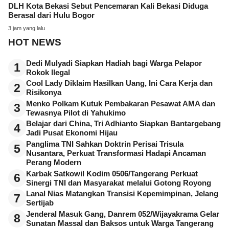
DLH Kota Bekasi Sebut Pencemaran Kali Bekasi Diduga
Berasal dari Hulu Bogor
3 jam yang lalu
HOT NEWS
Dedi Mulyadi Siapkan Hadiah bagi Warga Pelapor
1
Rokok Ilegal
Cool Lady Diklaim Hasilkan Uang, Ini Cara Kerja dan
2
Risikonya
Menko Polkam Kutuk Pembakaran Pesawat AMA dan
3
Tewasnya Pilot di Yahukimo
Belajar dari China, Tri Adhianto Siapkan Bantargebang
4
Jadi Pusat Ekonomi Hijau
Panglima TNI Sahkan Doktrin Perisai Trisula
5
Nusantara, Perkuat Transformasi Hadapi Ancaman
Perang Modern
Karbak Satkowil Kodim 0506/Tangerang Perkuat
6
Sinergi TNI dan Masyarakat melalui Gotong Royong
Lanal Nias Matangkan Transisi Kepemimpinan, Jelang
7
Sertijab
Jenderal Masuk Gang, Danrem 052/Wijayakrama Gelar
8
Sunatan Massal dan Baksos untuk Warga Tangerang