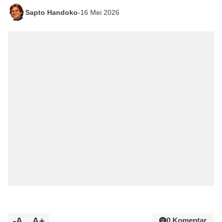
Sapto Handoko
-
16 Mei 2026
-A
A+
0 Komentar