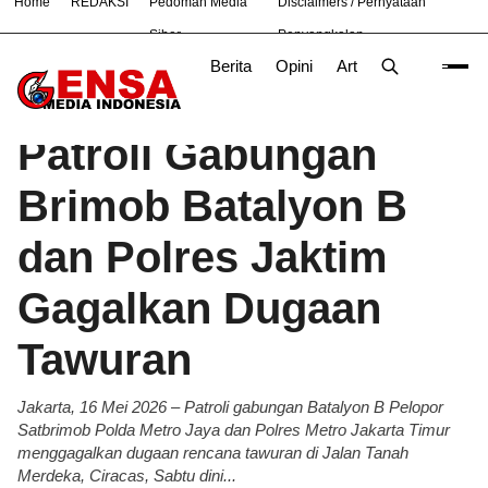
Home
REDAKSI
Pedoman Media
Disclaimers / Pernyataan
#
Bekasi
Hukum
Nasional
News
TNI
Siber
Penyangkalan
Berita
Opini
Artikel
Foto
Poli
Beranda
Berita
/
Patroli Gabungan
Brimob Batalyon B
dan Polres Jaktim
Gagalkan Dugaan
Tawuran
Jakarta, 16 Mei 2026 – Patroli gabungan Batalyon B Pelopor
Satbrimob Polda Metro Jaya dan Polres Metro Jakarta Timur
menggagalkan dugaan rencana tawuran di Jalan Tanah
Merdeka, Ciracas, Sabtu dini...