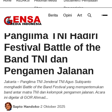
Home
REDAKSI
Pedoman Media
Disclaimers / Pernyataan
#
Bekasi
Nasional
News
TNI
Siber
Penyangkalan
Berita
Opini
Artikel
Foto
Poli
Beranda
Berita
/
Panglima TNI Hadiri
Festival Battle of the
Band TNI dan
Pengamen Jalanan
Jakarta – Panglima TNI Jenderal TNI Agus Subiyanto
menghadiri Battle of the Band Festival yang mempertemukan
band antar matra TNI dan kelompok pengamen jalanan. Acara
ini digelar di GOR Ahmad...
Sapto Handoko
-
2 Oktober 2025