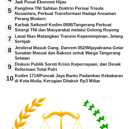
Jadi Pusat Ekonomi Hijau
Panglima TNI Sahkan Doktrin Perisai Trisula
5
Nusantara, Perkuat Transformasi Hadapi Ancaman
Perang Modern
Karbak Satkowil Kodim 0506/Tangerang Perkuat
6
Sinergi TNI dan Masyarakat melalui Gotong Royong
Lanal Nias Matangkan Transisi Kepemimpinan, Jelang
7
Sertijab
Jenderal Masuk Gang, Danrem 052/Wijayakrama Gelar
8
Sunatan Massal dan Baksos untuk Warga Tangerang
Selatan
Diskusi Publik Soroti Krisis Kepercayaan, dan Desak
9
Reformasi Total Polri
Kodim 1714/Puncak Jaya Bantu Padamkan Kebakaran
10
di Kota Mulia, Kerugian Ditaksir Rp3 Miliar