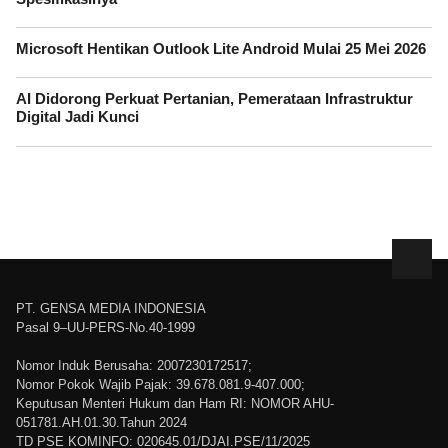
Microsoft Hentikan Outlook Lite Android Mulai 25 Mei 2026
AI Didorong Perkuat Pertanian, Pemerataan Infrastruktur
Digital Jadi Kunci
PT. GENSA MEDIA INDONESIA
Pasal 9–UU-PERS-No.40-1999
Nomor Induk Berusaha: 2007230172517;
Nomor Pokok Wajib Pajak: 39.678.081.9-407.000;
Keputusan Menteri Hukum dan Ham RI: NOMOR AHU-
051781.AH.01.30.Tahun 2024
TD PSE KOMINFO: 020645.01/DJAI.PSE/11/2025