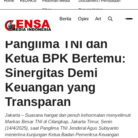
Home
REDAKSI
Pedoman Media
Disclaimers / Pernyataan
#
Bekasi
Hukum
Nasional
News
TNI
Siber
Penyangkalan
Berita
Opini
Artikel
Foto
Poli
Beranda
Berita
/
Panglima TNI dan
Ketua BPK Bertemu:
Sinergitas Demi
Keuangan yang
Transparan
Jakarta – Suasana hangat dan penuh kehormatan menyelimuti
Markas Besar TNI di Cilangkap, Jakarta Timur, Senin
(14/4/2025), saat Panglima TNI Jenderal Agus Subiyanto
menerima kunjungan Ketua Badan Pemeriksa Keuangan