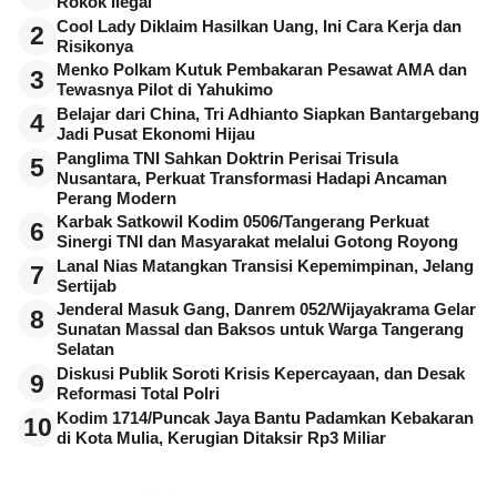
Rokok Ilegal
Cool Lady Diklaim Hasilkan Uang, Ini Cara Kerja dan
2
Risikonya
Menko Polkam Kutuk Pembakaran Pesawat AMA dan
3
Tewasnya Pilot di Yahukimo
Belajar dari China, Tri Adhianto Siapkan Bantargebang
4
Jadi Pusat Ekonomi Hijau
Panglima TNI Sahkan Doktrin Perisai Trisula
5
Nusantara, Perkuat Transformasi Hadapi Ancaman
Perang Modern
Karbak Satkowil Kodim 0506/Tangerang Perkuat
6
Sinergi TNI dan Masyarakat melalui Gotong Royong
Lanal Nias Matangkan Transisi Kepemimpinan, Jelang
7
Sertijab
Jenderal Masuk Gang, Danrem 052/Wijayakrama Gelar
8
Sunatan Massal dan Baksos untuk Warga Tangerang
Selatan
Diskusi Publik Soroti Krisis Kepercayaan, dan Desak
9
Reformasi Total Polri
Kodim 1714/Puncak Jaya Bantu Padamkan Kebakaran
10
di Kota Mulia, Kerugian Ditaksir Rp3 Miliar