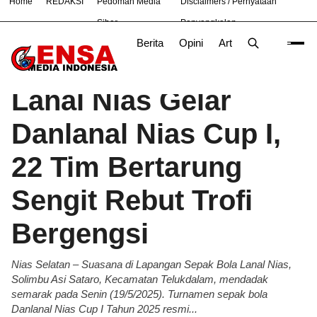
Home
REDAKSI
Pedoman Media
Disclaimers / Pernyataan
#
Bandung
Bekasi
Hukum
Nasional
News
TNI
Siber
Penyangkalan
Berita
Opini
Artikel
Foto
Poli
Beranda
Berita
/
Lanal Nias Gelar
Danlanal Nias Cup I,
22 Tim Bertarung
Sengit Rebut Trofi
Bergengsi
Nias Selatan – Suasana di Lapangan Sepak Bola Lanal Nias,
Solimbu Asi Sataro, Kecamatan Telukdalam, mendadak
semarak pada Senin (19/5/2025). Turnamen sepak bola
Danlanal Nias Cup I Tahun 2025 resmi...