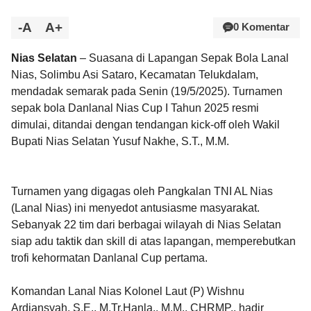
-A
A+
0 Komentar
Nias Selatan
– Suasana di Lapangan Sepak Bola Lanal
Nias, Solimbu Asi Sataro, Kecamatan Telukdalam,
mendadak semarak pada Senin (19/5/2025). Turnamen
sepak bola Danlanal Nias Cup I Tahun 2025 resmi
dimulai, ditandai dengan tendangan kick-off oleh Wakil
Bupati Nias Selatan Yusuf Nakhe, S.T., M.M.
Turnamen yang digagas oleh Pangkalan TNI AL Nias
(Lanal Nias) ini menyedot antusiasme masyarakat.
Sebanyak 22 tim dari berbagai wilayah di Nias Selatan
siap adu taktik dan skill di atas lapangan, memperebutkan
trofi kehormatan Danlanal Cup pertama.
Komandan Lanal Nias Kolonel Laut (P) Wishnu
Ardiansyah, S.E., M.Tr.Hanla., M.M., CHRMP., hadir