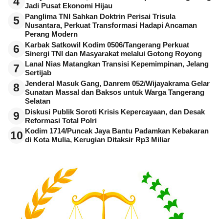
4
Jadi Pusat Ekonomi Hijau
Panglima TNI Sahkan Doktrin Perisai Trisula
5
Nusantara, Perkuat Transformasi Hadapi Ancaman
Perang Modern
Karbak Satkowil Kodim 0506/Tangerang Perkuat
6
Sinergi TNI dan Masyarakat melalui Gotong Royong
Lanal Nias Matangkan Transisi Kepemimpinan, Jelang
7
Sertijab
Jenderal Masuk Gang, Danrem 052/Wijayakrama Gelar
8
Sunatan Massal dan Baksos untuk Warga Tangerang
Selatan
Diskusi Publik Soroti Krisis Kepercayaan, dan Desak
9
Reformasi Total Polri
Kodim 1714/Puncak Jaya Bantu Padamkan Kebakaran
10
di Kota Mulia, Kerugian Ditaksir Rp3 Miliar