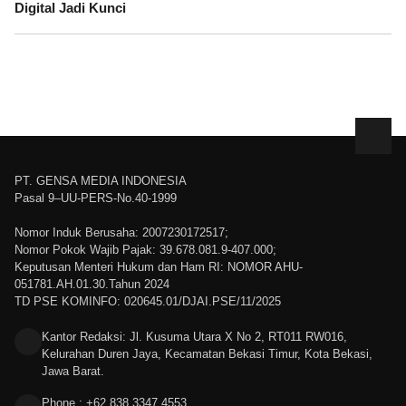
Digital Jadi Kunci
PT. GENSA MEDIA INDONESIA
Pasal 9–UU-PERS-No.40-1999
Nomor Induk Berusaha: 2007230172517;
Nomor Pokok Wajib Pajak: 39.678.081.9-407.000;
Keputusan Menteri Hukum dan Ham RI: NOMOR AHU-
051781.AH.01.30.Tahun 2024
TD PSE KOMINFO: 020645.01/DJAI.PSE/11/2025
Kantor Redaksi: Jl. Kusuma Utara X No 2, RT011 RW016,
Kelurahan Duren Jaya, Kecamatan Bekasi Timur, Kota Bekasi,
Jawa Barat.
Phone : +62 838 3347 4553