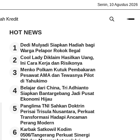
Senin, 10 Agustus 2026
ah Kredit
HOT NEWS
Dedi Mulyadi Siapkan Hadiah bagi
1
Warga Pelapor Rokok Ilegal
Cool Lady Diklaim Hasilkan Uang,
2
Ini Cara Kerja dan Risikonya
Menko Polkam Kutuk Pembakaran
3
Pesawat AMA dan Tewasnya Pilot
di Yahukimo
Belajar dari China, Tri Adhianto
4
Siapkan Bantargebang Jadi Pusat
Ekonomi Hijau
Panglima TNI Sahkan Doktrin
5
Perisai Trisula Nusantara, Perkuat
Transformasi Hadapi Ancaman
Perang Modern
Karbak Satkowil Kodim
6
0506/Tangerang Perkuat Sinergi