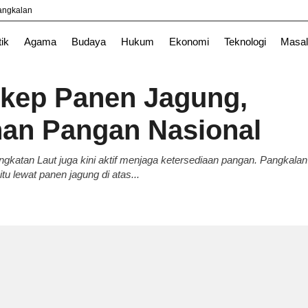
yangkalan
News
PTESWE
TNI
tik
Agama
Budaya
Hukum
Ekonomi
Teknologi
Masal
gkep Panen Jagung,
an Pangan Nasional
gkatan Laut juga kini aktif menjaga ketersediaan pangan. Pangkalan
u lewat panen jagung di atas...