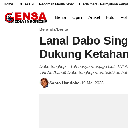
Home
REDAKSI
Pedoman Media Siber
Disclaimers / Pernyataan Pen
#
Bekasi
Bogor
Jakarta
Nasional
Berita
Opini
Artikel
Foto
Poli
Beranda
Berita
/
Lanal Dabo Sin
Dukung Ketahan
Dabo Singkep – Tak hanya menjaga laut, TNI An
TNI AL (Lanal) Dabo Singkep membuktikan hal it
Sapto Handoko
-
19 Mei 2025