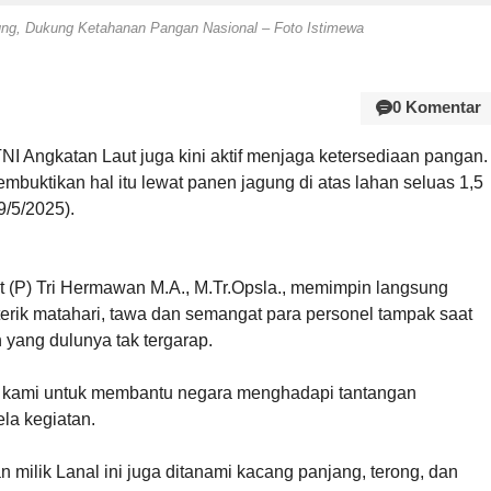
ng, Dukung Ketahanan Pangan Nasional – Foto Istimewa
0 Komentar
NI Angkatan Laut juga kini aktif menjaga ketersediaan pangan.
buktikan hal itu lewat panen jagung di atas lahan seluas 1,5
9/5/2025).
 (P) Tri Hermawan M.A., M.Tr.Opsla., memimpin langsung
terik matahari, tawa dan semangat para personel tampak saat
 yang dulunya tak tergarap.
en kami untuk membantu negara menghadapi tantangan
ela kegiatan.
milik Lanal ini juga ditanami kacang panjang, terong, dan