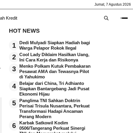
Jumat, 7 Agustus 2026
ah Kredit
HOT NEWS
n
Dedi Mulyadi Siapkan Hadiah bagi
1
Warga Pelapor Rokok Ilegal
Cool Lady Diklaim Hasilkan Uang,
2
Ini Cara Kerja dan Risikonya
Menko Polkam Kutuk Pembakaran
3
2
Pesawat AMA dan Tewasnya Pilot
di Yahukimo
Belajar dari China, Tri Adhianto
4
Siapkan Bantargebang Jadi Pusat
Ekonomi Hijau
Panglima TNI Sahkan Doktrin
5
Perisai Trisula Nusantara, Perkuat
Transformasi Hadapi Ancaman
Perang Modern
Karbak Satkowil Kodim
6
0506/Tangerang Perkuat Sinergi