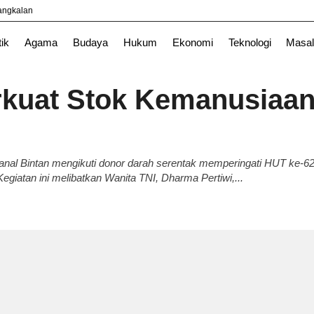
yangkalan
News
Surabaya
TNI
tik
Agama
Budaya
Hukum
Ekonomi
Teknologi
Masal
rkuat Stok Kemanusiaa
it Lanal Bintan mengikuti donor darah serentak memperingati HUT ke-6
giatan ini melibatkan Wanita TNI, Dharma Pertiwi,...