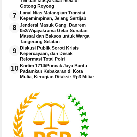
TNI dan Masyarakat melalui
Gotong Royong
Lanal Nias Matangkan Transisi
7
Kepemimpinan, Jelang Sertijab
Jenderal Masuk Gang, Danrem
8
052/Wijayakrama Gelar Sunatan
Massal dan Baksos untuk Warga
Tangerang Selatan
Diskusi Publik Soroti Krisis
9
Kepercayaan, dan Desak
Reformasi Total Polri
Kodim 1714/Puncak Jaya Bantu
10
Padamkan Kebakaran di Kota
Mulia, Kerugian Ditaksir Rp3 Miliar