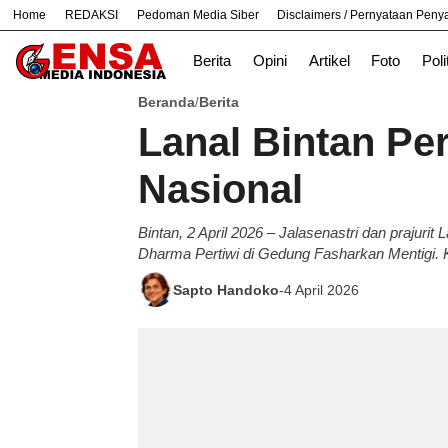
Home
REDAKSI
Pedoman Media Siber
Disclaimers / Pernyataan Pen
#
Bekasi
Cara
Ekonomi
Nasional
Berita
Opini
Artikel
Foto
Poli
Beranda
Berita
/
Lanal Bintan Pe
Nasional
Bintan, 2 April 2026 – Jalasenastri dan prajur
Dharma Pertiwi di Gedung Fasharkan Mentigi. Ke
Sapto Handoko
-
4 April 2026