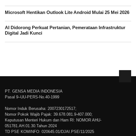
Microsoft Hentikan Outlook Lite Android Mulai 25 Mei 2026
AI Didorong Perkuat Pertanian, Pemerataan Infrastruktur
Digital Jadi Kunci
PT. GENSA MEDIA INDONESIA
Pasal 9–UU-PERS-No.40-1999
Nomor Induk Berusaha: 2007230172517;
Nomor Pokok Wajib Pajak: 39.678.081.9-407.000;
Keputusan Menteri Hukum dan Ham RI: NOMOR AHU-
051781.AH.01.30.Tahun 2024
TD PSE KOMINFO: 020645.01/DJAI.PSE/11/2025