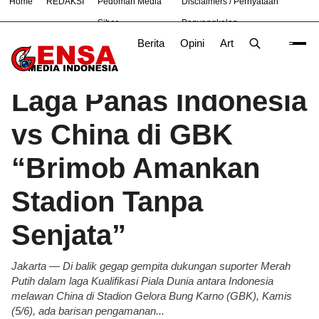
Home
REDAKSI
Pedoman Media
Disclaimers / Pernyataan
#
Bekasi
Nasional
News
OLAHRAGA
TNI
Siber
Penyangkalan
Berita
Opini
Artikel
Foto
Poli
Beranda
Berita
/
Laga Panas Indonesia
vs China di GBK
“Brimob Amankan
Stadion Tanpa
Senjata”
Jakarta — Di balik gegap gempita dukungan suporter Merah
Putih dalam laga Kualifikasi Piala Dunia antara Indonesia
melawan China di Stadion Gelora Bung Karno (GBK), Kamis
(5/6), ada barisan pengamanan...