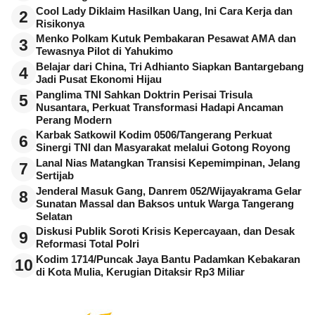
Cool Lady Diklaim Hasilkan Uang, Ini Cara Kerja dan
2
Risikonya
Menko Polkam Kutuk Pembakaran Pesawat AMA dan
3
Tewasnya Pilot di Yahukimo
Belajar dari China, Tri Adhianto Siapkan Bantargebang
4
Jadi Pusat Ekonomi Hijau
Panglima TNI Sahkan Doktrin Perisai Trisula
5
Nusantara, Perkuat Transformasi Hadapi Ancaman
Perang Modern
Karbak Satkowil Kodim 0506/Tangerang Perkuat
6
Sinergi TNI dan Masyarakat melalui Gotong Royong
Lanal Nias Matangkan Transisi Kepemimpinan, Jelang
7
Sertijab
Jenderal Masuk Gang, Danrem 052/Wijayakrama Gelar
8
Sunatan Massal dan Baksos untuk Warga Tangerang
Selatan
Diskusi Publik Soroti Krisis Kepercayaan, dan Desak
9
Reformasi Total Polri
Kodim 1714/Puncak Jaya Bantu Padamkan Kebakaran
10
di Kota Mulia, Kerugian Ditaksir Rp3 Miliar