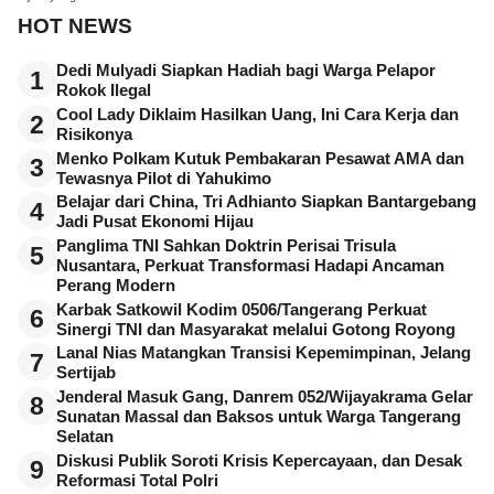
HOT NEWS
Dedi Mulyadi Siapkan Hadiah bagi Warga Pelapor
1
Rokok Ilegal
Cool Lady Diklaim Hasilkan Uang, Ini Cara Kerja dan
2
Risikonya
Menko Polkam Kutuk Pembakaran Pesawat AMA dan
3
Tewasnya Pilot di Yahukimo
Belajar dari China, Tri Adhianto Siapkan Bantargebang
4
Jadi Pusat Ekonomi Hijau
Panglima TNI Sahkan Doktrin Perisai Trisula
5
Nusantara, Perkuat Transformasi Hadapi Ancaman
Perang Modern
Karbak Satkowil Kodim 0506/Tangerang Perkuat
6
Sinergi TNI dan Masyarakat melalui Gotong Royong
Lanal Nias Matangkan Transisi Kepemimpinan, Jelang
7
Sertijab
Jenderal Masuk Gang, Danrem 052/Wijayakrama Gelar
8
Sunatan Massal dan Baksos untuk Warga Tangerang
Selatan
Diskusi Publik Soroti Krisis Kepercayaan, dan Desak
9
Reformasi Total Polri