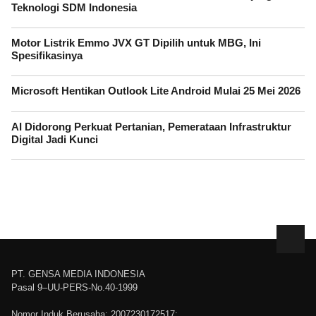
Teknologi SDM Indonesia
Motor Listrik Emmo JVX GT Dipilih untuk MBG, Ini
Spesifikasinya
Microsoft Hentikan Outlook Lite Android Mulai 25 Mei 2026
AI Didorong Perkuat Pertanian, Pemerataan Infrastruktur
Digital Jadi Kunci
PT. GENSA MEDIA INDONESIA
Pasal 9–UU-PERS-No.40-1999
Nomor Induk Berusaha: 2007230172517;