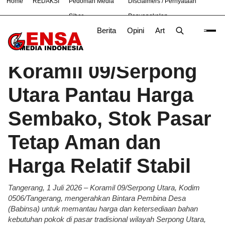
Home
REDAKSI
Pedoman Media
Disclaimers / Pernyataan
#
Bekasi
Cara
Ekonomi
Informasi
Nasional
Ne
Siber
Penyangkalan
Berita
Opini
Artikel
Foto
Poli
Beranda
Berita
/
Koramil 09/Serpong
Utara Pantau Harga
Sembako, Stok Pasar
Tetap Aman dan
Harga Relatif Stabil
Tangerang, 1 Juli 2026 – Koramil 09/Serpong Utara, Kodim
0506/Tangerang, mengerahkan Bintara Pembina Desa
(Babinsa) untuk memantau harga dan ketersediaan bahan
kebutuhan pokok di pasar tradisional wilayah Serpong Utara,