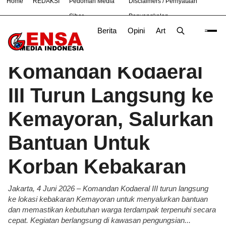
Home
REDAKSI
Pedoman Media
Disclaimers / Pernyataan
#
Bandung
Bekasi
Jakarta
Nasional
News
TNI
Siber
Penyangkalan
Berita
Opini
Artikel
Foto
Poli
Beranda
Berita
/
Komandan Kodaeral
III Turun Langsung ke
Kemayoran, Salurkan
Bantuan Untuk
Korban Kebakaran
Jakarta, 4 Juni 2026 – Komandan Kodaeral III turun langsung
ke lokasi kebakaran Kemayoran untuk menyalurkan bantuan
dan memastikan kebutuhan warga terdampak terpenuhi secara
cepat. Kegiatan berlangsung di kawasan pengungsian...