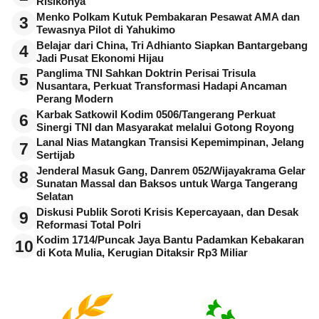
Risikonya
Menko Polkam Kutuk Pembakaran Pesawat AMA dan
3
Tewasnya Pilot di Yahukimo
Belajar dari China, Tri Adhianto Siapkan Bantargebang
4
Jadi Pusat Ekonomi Hijau
Panglima TNI Sahkan Doktrin Perisai Trisula
5
Nusantara, Perkuat Transformasi Hadapi Ancaman
Perang Modern
Karbak Satkowil Kodim 0506/Tangerang Perkuat
6
Sinergi TNI dan Masyarakat melalui Gotong Royong
Lanal Nias Matangkan Transisi Kepemimpinan, Jelang
7
Sertijab
Jenderal Masuk Gang, Danrem 052/Wijayakrama Gelar
8
Sunatan Massal dan Baksos untuk Warga Tangerang
Selatan
Diskusi Publik Soroti Krisis Kepercayaan, dan Desak
9
Reformasi Total Polri
Kodim 1714/Puncak Jaya Bantu Padamkan Kebakaran
10
di Kota Mulia, Kerugian Ditaksir Rp3 Miliar