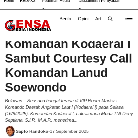
Home
REDAKSI
Pedoman Media
Disclaimers / Pernyataan
#
Bandung
Bekasi
Hukum
Nasional
News
TNI
Siber
Penyangkalan
Berita
Opini
Artikel
Foto
Poli
Beranda
Berita
/
Komandan Kodaeral I
Sambut Courtesy Call
Komandan Lanud
Soewondo
Belawan – Suasana hangat terasa di VIP Room Markas
Komando Daerah Angkatan Laut I (Kodaeral I) pada Selasa
(16/9/2025). Komandan Kodaeral I, Laksamana Muda TNI Deny
Septiana, S.I.P., M.A.P., menerima...
Sapto Handoko
-
17 September 2025