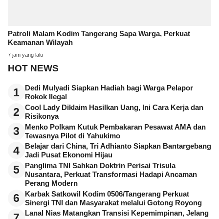
Patroli Malam Kodim Tangerang Sapa Warga, Perkuat
Keamanan Wilayah
7 jam yang lalu
HOT NEWS
Dedi Mulyadi Siapkan Hadiah bagi Warga Pelapor
1
Rokok Ilegal
Cool Lady Diklaim Hasilkan Uang, Ini Cara Kerja dan
2
Risikonya
Menko Polkam Kutuk Pembakaran Pesawat AMA dan
3
Tewasnya Pilot di Yahukimo
Belajar dari China, Tri Adhianto Siapkan Bantargebang
4
Jadi Pusat Ekonomi Hijau
Panglima TNI Sahkan Doktrin Perisai Trisula
5
Nusantara, Perkuat Transformasi Hadapi Ancaman
Perang Modern
Karbak Satkowil Kodim 0506/Tangerang Perkuat
6
Sinergi TNI dan Masyarakat melalui Gotong Royong
Lanal Nias Matangkan Transisi Kepemimpinan, Jelang
7