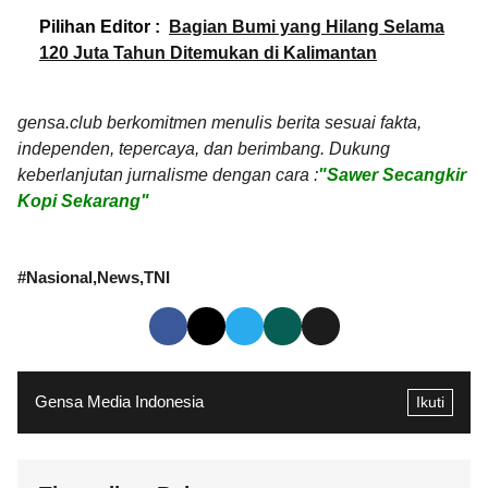
Pilihan Editor :
Bagian Bumi yang Hilang Selama
120 Juta Tahun Ditemukan di Kalimantan
gensa.club berkomitmen menulis berita sesuai fakta,
independen, tepercaya, dan berimbang. Dukung
keberlanjutan jurnalisme dengan cara :
"Sawer Secangkir
Kopi Sekarang"
#
Nasional
News
TNI
Gensa Media Indonesia
Ikuti