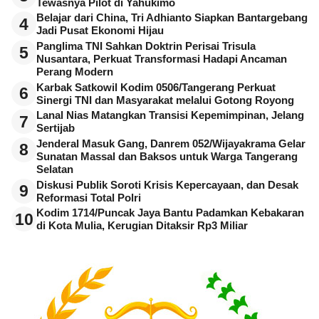
Tewasnya Pilot di Yahukimo
Belajar dari China, Tri Adhianto Siapkan Bantargebang
4
Jadi Pusat Ekonomi Hijau
Panglima TNI Sahkan Doktrin Perisai Trisula
5
Nusantara, Perkuat Transformasi Hadapi Ancaman
Perang Modern
Karbak Satkowil Kodim 0506/Tangerang Perkuat
6
Sinergi TNI dan Masyarakat melalui Gotong Royong
Lanal Nias Matangkan Transisi Kepemimpinan, Jelang
7
Sertijab
Jenderal Masuk Gang, Danrem 052/Wijayakrama Gelar
8
Sunatan Massal dan Baksos untuk Warga Tangerang
Selatan
Diskusi Publik Soroti Krisis Kepercayaan, dan Desak
9
Reformasi Total Polri
Kodim 1714/Puncak Jaya Bantu Padamkan Kebakaran
10
di Kota Mulia, Kerugian Ditaksir Rp3 Miliar