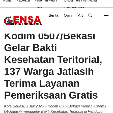
Home
REDAKSI
Pedoman Media
Disclaimers / Pernyataan
#
Bandung
Bekasi
Hukum
Nasional
News
TNI
Siber
Penyangkalan
Berita
Opini
Artikel
Foto
Poli
Beranda
Berita
/
Kodim 0507/Bekasi
Gelar Bakti
Kesehatan Teritorial,
137 Warga Jatiasih
Terima Layanan
Pemeriksaan Gratis
Kota Bekasi, 3 Juli 2026 – Kodim 0507/Bekasi melalui Koramil
04/Jatiasih menggelar Bakti Kesehatan Teritorial di Pendopo