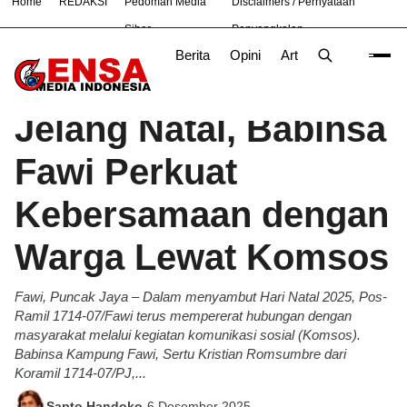
Home
REDAKSI
Pedoman Media
Disclaimers / Pernyataan
#
Bandung
Bekasi
Jakarta
Nasional
News
TNI
Siber
Penyangkalan
Berita
Opini
Artikel
Foto
Poli
Beranda
Berita
/
Jelang Natal, Babinsa
Fawi Perkuat
Kebersamaan dengan
Warga Lewat Komsos
Fawi, Puncak Jaya – Dalam menyambut Hari Natal 2025, Pos-
Ramil 1714-07/Fawi terus mempererat hubungan dengan
masyarakat melalui kegiatan komunikasi sosial (Komsos).
Babinsa Kampung Fawi, Sertu Kristian Romsumbre dari
Koramil 1714-07/PJ,...
Sapto Handoko
-
6 Desember 2025