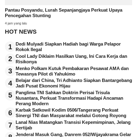
Pantau Posyandu, Lurah Sepanjangjaya Perkuat Upaya
Pencegahan Stunting
4 jam yang lalu
HOT NEWS
Dedi Mulyadi Siapkan Hadiah bagi Warga Pelapor
1
Rokok Ilegal
Cool Lady Diklaim Hasilkan Uang, Ini Cara Kerja dan
2
Risikonya
Menko Polkam Kutuk Pembakaran Pesawat AMA dan
3
Tewasnya Pilot di Yahukimo
Belajar dari China, Tri Adhianto Siapkan Bantargebang
4
Jadi Pusat Ekonomi Hijau
Panglima TNI Sahkan Doktrin Perisai Trisula
5
Nusantara, Perkuat Transformasi Hadapi Ancaman
Perang Modern
Karbak Satkowil Kodim 0506/Tangerang Perkuat
6
Sinergi TNI dan Masyarakat melalui Gotong Royong
Lanal Nias Matangkan Transisi Kepemimpinan, Jelang
7
Sertijab
Jenderal Masuk Gang, Danrem 052/Wijayakrama Gelar