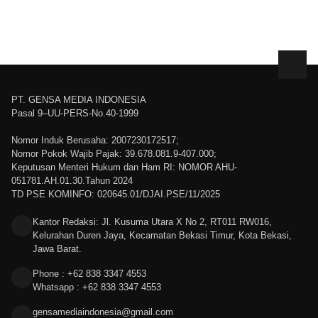
PT. GENSA MEDIA INDONESIA
Pasal 9–UU-PERS-No.40-1999
Nomor Induk Berusaha: 2007230172517;
Nomor Pokok Wajib Pajak: 39.678.081.9-407.000;
Keputusan Menteri Hukum dan Ham RI: NOMOR AHU-
051781.AH.01.30.Tahun 2024
TD PSE KOMINFO: 020645.01/DJAI.PSE/11/2025
Kantor Redaksi: Jl. Kusuma Utara X No 2, RT011 RW016,
Kelurahan Duren Jaya, Kecamatan Bekasi Timur, Kota Bekasi,
Jawa Barat.
Phone : +62 838 3347 4553
Whatsapp : +62 838 3347 4553
gensamediaindonesia@gmail.com