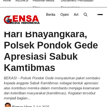
Home
REDAKSI
Pedoman Media
Disclaimers / Pernyataan
#
Bandung
Bekasi
Hukum
Nasional
News
TNI
Siber
Penyangkalan
Berita
Opini
Artikel
Foto
Poli
Beranda
Berita
/
Hari Bhayangkara,
Polsek Pondok Gede
Apresiasi Sabuk
Kamtibmas
BEKASI – Polsek Pondok Gede menyalurkan paket sembako
kepada anggota Sabuk Kamtibmas sebagai bentuk apresiasi
atas kontribusi mereka dalam membantu menjaga keamanan
dan ketertiban masyarakat (kamtibmas). Kegiatan tersebut
menjadi bagian...
Firman Ugm
-
3 Juli 2026