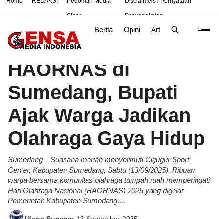
Home
REDAKSI
Pedoman Media
Disclaimers / Pernyataan
#
Bekasi
Nasional
News
OLAHRAGA
TNI
Siber
Penyangkalan
Berita
Opini
Artikel
Foto
Poli
Beranda
Berita
/
HAORNAS di
Sumedang, Bupati
Ajak Warga Jadikan
Olahraga Gaya Hidup
Sumedang – Suasana meriah menyelimuti Cigugur Sport
Center, Kabupaten Sumedang, Sabtu (13/09/2025). Ribuan
warga bersama komunitas olahraga tumpah ruah memperingati
Hari Olahraga Nasional (HAORNAS) 2025 yang digelar
Pemerintah Kabupaten Sumedang....
Ujang Sunarya
-
13 September 2025