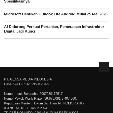
Spesifikasinya
Microsoft Hentikan Outlook Lite Android Mulai 25 Mei 2026
AI Didorong Perkuat Pertanian, Pemerataan Infrastruktur
Digital Jadi Kunci
PT. GENSA MEDIA INDONESIA
Pasal 9–UU-PERS-No.40-1999
Nomor Induk Berusaha: 2007230172517;
Nomor Pokok Wajib Pajak: 39.678.081.9-407.000;
Keputusan Menteri Hukum dan Ham RI: NOMOR AHU-
051781.AH.01.30.Tahun 2024
TD PSE KOMINFO: 020645.01/DJAI.PSE/11/2025