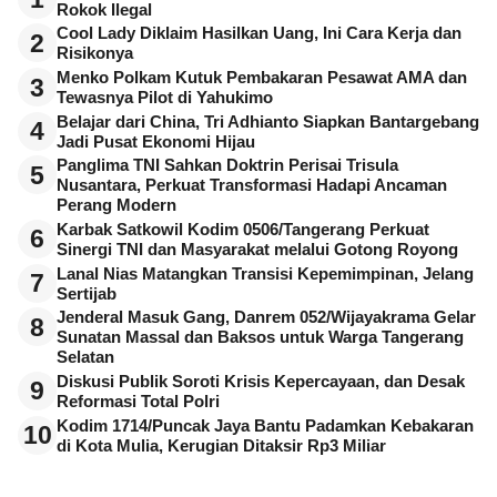
Rokok Ilegal
Cool Lady Diklaim Hasilkan Uang, Ini Cara Kerja dan
2
Risikonya
Menko Polkam Kutuk Pembakaran Pesawat AMA dan
3
Tewasnya Pilot di Yahukimo
Belajar dari China, Tri Adhianto Siapkan Bantargebang
4
Jadi Pusat Ekonomi Hijau
Panglima TNI Sahkan Doktrin Perisai Trisula
5
Nusantara, Perkuat Transformasi Hadapi Ancaman
Perang Modern
Karbak Satkowil Kodim 0506/Tangerang Perkuat
6
Sinergi TNI dan Masyarakat melalui Gotong Royong
Lanal Nias Matangkan Transisi Kepemimpinan, Jelang
7
Sertijab
Jenderal Masuk Gang, Danrem 052/Wijayakrama Gelar
8
Sunatan Massal dan Baksos untuk Warga Tangerang
Selatan
Diskusi Publik Soroti Krisis Kepercayaan, dan Desak
9
Reformasi Total Polri
Kodim 1714/Puncak Jaya Bantu Padamkan Kebakaran
10
di Kota Mulia, Kerugian Ditaksir Rp3 Miliar