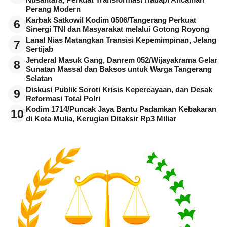
Nusantara, Perkuat Transformasi Hadapi Ancaman
Perang Modern
Karbak Satkowil Kodim 0506/Tangerang Perkuat
6
Sinergi TNI dan Masyarakat melalui Gotong Royong
Lanal Nias Matangkan Transisi Kepemimpinan, Jelang
7
Sertijab
Jenderal Masuk Gang, Danrem 052/Wijayakrama Gelar
8
Sunatan Massal dan Baksos untuk Warga Tangerang
Selatan
Diskusi Publik Soroti Krisis Kepercayaan, dan Desak
9
Reformasi Total Polri
Kodim 1714/Puncak Jaya Bantu Padamkan Kebakaran
10
di Kota Mulia, Kerugian Ditaksir Rp3 Miliar