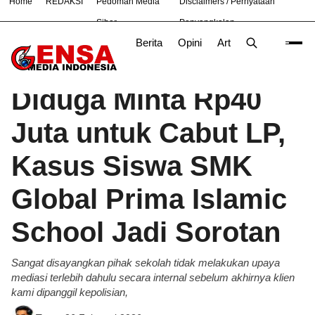
Home
REDAKSI
Pedoman Media
Disclaimers / Pernyataan
#
Bekasi
Nasional
News
Purwakarta
TNI
Siber
Penyangkalan
Berita
Opini
Artikel
Foto
Poli
Beranda
Berita
/
Diduga Minta Rp40
Juta untuk Cabut LP,
Kasus Siswa SMK
Global Prima Islamic
School Jadi Sorotan
Sangat disayangkan pihak sekolah tidak melakukan upaya
mediasi terlebih dahulu secara internal sebelum akhirnya klien
kami dipanggil kepolisian,