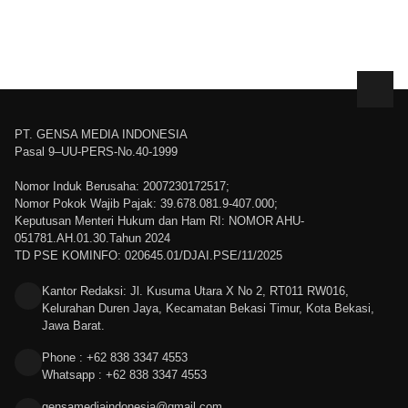
PT. GENSA MEDIA INDONESIA
Pasal 9–UU-PERS-No.40-1999
Nomor Induk Berusaha: 2007230172517;
Nomor Pokok Wajib Pajak: 39.678.081.9-407.000;
Keputusan Menteri Hukum dan Ham RI: NOMOR AHU-
051781.AH.01.30.Tahun 2024
TD PSE KOMINFO: 020645.01/DJAI.PSE/11/2025
Kantor Redaksi: Jl. Kusuma Utara X No 2, RT011 RW016,
Kelurahan Duren Jaya, Kecamatan Bekasi Timur, Kota Bekasi,
Jawa Barat.
Phone : +62 838 3347 4553
Whatsapp : +62 838 3347 4553
gensamediaindonesia@gmail.com