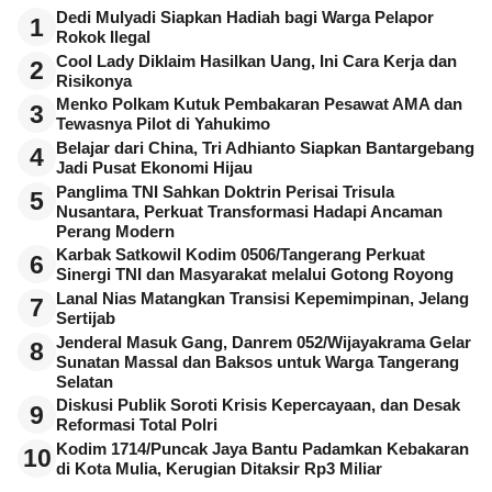
Dedi Mulyadi Siapkan Hadiah bagi Warga Pelapor
1
Rokok Ilegal
Cool Lady Diklaim Hasilkan Uang, Ini Cara Kerja dan
2
Risikonya
Menko Polkam Kutuk Pembakaran Pesawat AMA dan
3
Tewasnya Pilot di Yahukimo
Belajar dari China, Tri Adhianto Siapkan Bantargebang
4
Jadi Pusat Ekonomi Hijau
Panglima TNI Sahkan Doktrin Perisai Trisula
5
Nusantara, Perkuat Transformasi Hadapi Ancaman
Perang Modern
Karbak Satkowil Kodim 0506/Tangerang Perkuat
6
Sinergi TNI dan Masyarakat melalui Gotong Royong
Lanal Nias Matangkan Transisi Kepemimpinan, Jelang
7
Sertijab
Jenderal Masuk Gang, Danrem 052/Wijayakrama Gelar
8
Sunatan Massal dan Baksos untuk Warga Tangerang
Selatan
Diskusi Publik Soroti Krisis Kepercayaan, dan Desak
9
Reformasi Total Polri
Kodim 1714/Puncak Jaya Bantu Padamkan Kebakaran
10
di Kota Mulia, Kerugian Ditaksir Rp3 Miliar