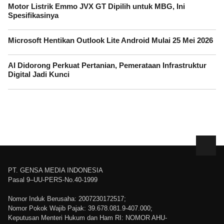
Motor Listrik Emmo JVX GT Dipilih untuk MBG, Ini
Spesifikasinya
Microsoft Hentikan Outlook Lite Android Mulai 25 Mei 2026
AI Didorong Perkuat Pertanian, Pemerataan Infrastruktur
Digital Jadi Kunci
PT. GENSA MEDIA INDONESIA
Pasal 9–UU-PERS-No.40-1999
Nomor Induk Berusaha: 2007230172517;
Nomor Pokok Wajib Pajak: 39.678.081.9-407.000;
Keputusan Menteri Hukum dan Ham RI: NOMOR AHU-