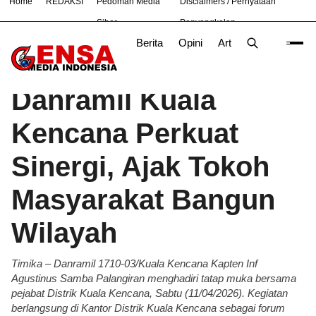
Home
REDAKSI
Pedoman Media
Disclaimers / Pernyataan
#
Bekasi
Bogor
Jakarta
Nasional
News
PTES
Siber
Penyangkalan
Berita
Opini
Artikel
Foto
Poli
Beranda
Berita
/
Danramil Kuala
Kencana Perkuat
Sinergi, Ajak Tokoh
Masyarakat Bangun
Wilayah
Timika – Danramil 1710-03/Kuala Kencana Kapten Inf
Agustinus Samba Palangiran menghadiri tatap muka bersama
pejabat Distrik Kuala Kencana, Sabtu (11/04/2026). Kegiatan
berlangsung di Kantor Distrik Kuala Kencana sebagai forum