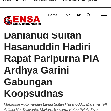
Home
REDAKSI
Pedoman Media
Disclaimers / Pernyataan
#
Bandung
Bekasi
Hukum
Nasional
News
TNI
Siber
Penyangkalan
Berita
Opini
Artikel
Foto
Poli
Beranda
Berita
/
Danlanud Sultan
Hasanuddin Hadiri
Rapat Paripurna PIA
Ardhya Garini
Gabungan
Koopsudnas
Makassar – Komandan Lanud Sultan Hasanuddin, Marsma TNI
Arifaini Nur Dwiyanto, M.Han., bersama Ketua PIA Ardhya