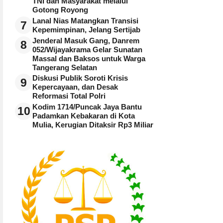
TNI dan Masyarakat melalui
Gotong Royong
Lanal Nias Matangkan Transisi
7
Kepemimpinan, Jelang Sertijab
Jenderal Masuk Gang, Danrem
8
052/Wijayakrama Gelar Sunatan
Massal dan Baksos untuk Warga
Tangerang Selatan
Diskusi Publik Soroti Krisis
9
Kepercayaan, dan Desak
Reformasi Total Polri
Kodim 1714/Puncak Jaya Bantu
10
Padamkan Kebakaran di Kota
Mulia, Kerugian Ditaksir Rp3 Miliar