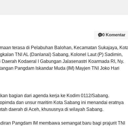
0 Komentar
maan terasa di Pelabuhan Balohan, Kecamatan Sukajaya, Kot
kalan TNI AL (Danlanal) Sabang, Kolonel Laut (P) Sadimin,
3 Daerah Kodaeral I Gabungan Jalasenastri Koarmada RI, Ny.
angan Pangdam Iskandar Muda (IM) Mayjen TNI Joko Hari
an bagian dari agenda kerja ke Kodim 0112/Sabang.
opimda dan unsur maritim Kota Sabang ini menandai eratnya
intah daerah di Aceh, khususnya di wilayah Sabang.
iran Pangdam IM membawa semangat baru bagi prajurit TNI