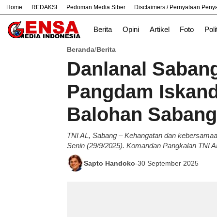
Home
REDAKSI
Pedoman Media Siber
Disclaimers / Pernyataan Pen
#
Bekasi
Nasional
News
TNI
Berita
Opini
Artikel
Foto
Poli
Beranda
Berita
/
Danlanal Saban
Pangdam Iskand
Balohan Sabang
TNI AL, Sabang – Kehangatan dan kebersamaan
Senin (29/9/2025). Komandan Pangkalan TNI AL (
Sapto Handoko
-
30 September 2025