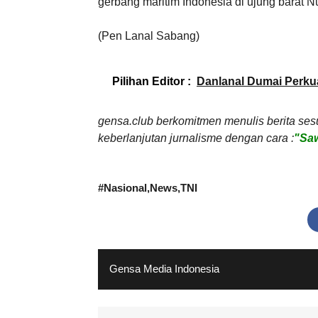
gerbang maritim Indonesia di ujung barat N
(Pen Lanal Sabang)
Pilihan Editor :
Danlanal Dumai Perku
gensa.club berkomitmen menulis berita ses
keberlanjutan jurnalisme dengan cara :
"Saw
#
Nasional
News
TNI
Gensa Media Indonesia