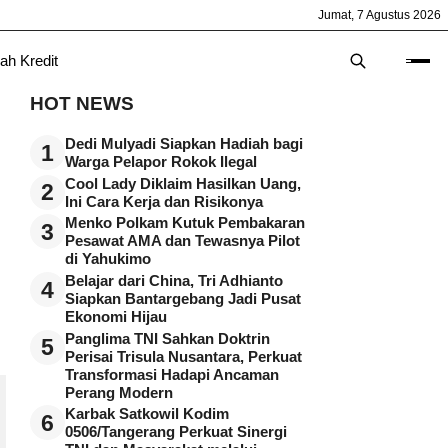
Jumat, 7 Agustus 2026
ah Kredit
HOT NEWS
Dedi Mulyadi Siapkan Hadiah bagi
1
Warga Pelapor Rokok Ilegal
Cool Lady Diklaim Hasilkan Uang,
2
Ini Cara Kerja dan Risikonya
Menko Polkam Kutuk Pembakaran
3
Pesawat AMA dan Tewasnya Pilot
di Yahukimo
Belajar dari China, Tri Adhianto
4
Siapkan Bantargebang Jadi Pusat
Ekonomi Hijau
Panglima TNI Sahkan Doktrin
5
Perisai Trisula Nusantara, Perkuat
Transformasi Hadapi Ancaman
Perang Modern
Karbak Satkowil Kodim
6
0506/Tangerang Perkuat Sinergi