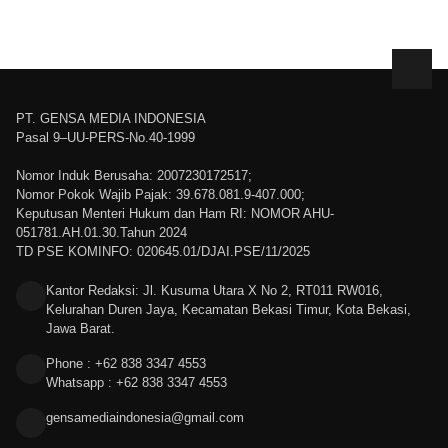
PT. GENSA MEDIA INDONESIA
Pasal 9–UU-PERS-No.40-1999
Nomor Induk Berusaha: 2007230172517;
Nomor Pokok Wajib Pajak: 39.678.081.9-407.000;
Keputusan Menteri Hukum dan Ham RI: NOMOR AHU-
051781.AH.01.30.Tahun 2024
TD PSE KOMINFO: 020645.01/DJAI.PSE/11/2025
Kantor Redaksi: Jl. Kusuma Utara X No 2, RT011 RW016,
Kelurahan Duren Jaya, Kecamatan Bekasi Timur, Kota Bekasi,
Jawa Barat.
Phone : +62 838 3347 4553
Whatsapp : +62 838 3347 4553
gensamediaindonesia@gmail.com