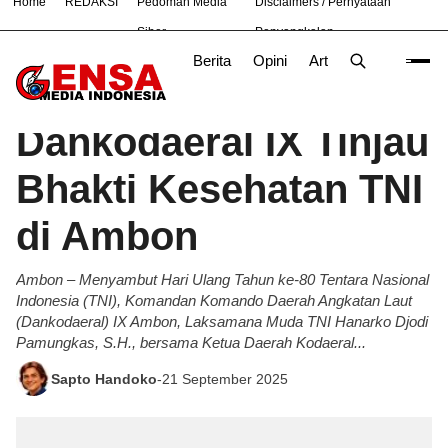
Home
REDAKSI
Pedoman Media
Disclaimers / Pernyataan
#
Bekasi
Cara
Ekonomi
Nasional
News
TNI
Siber
Penyangkalan
Berita
Opini
Artikel
Foto
Poli
Beranda
Berita
/
Dankodaeral IX Tinjau
Bhakti Kesehatan TNI
di Ambon
Ambon – Menyambut Hari Ulang Tahun ke-80 Tentara Nasional
Indonesia (TNI), Komandan Komando Daerah Angkatan Laut
(Dankodaeral) IX Ambon, Laksamana Muda TNI Hanarko Djodi
Pamungkas, S.H., bersama Ketua Daerah Kodaeral...
Sapto Handoko
-
21 September 2025