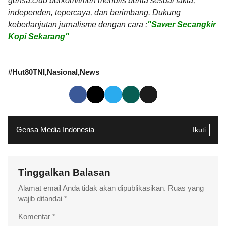
gensa.club berkomitmen menulis berita sesuai fakta,
independen, tepercaya, dan berimbang. Dukung
keberlanjutan jurnalisme dengan cara :
"Sawer Secangkir
Kopi Sekarang"
#
Hut80TNI
Nasional
News
Gensa Media Indonesia
Ikuti
Tinggalkan Balasan
Alamat email Anda tidak akan dipublikasikan.
Ruas yang
wajib ditandai
*
Komentar
*