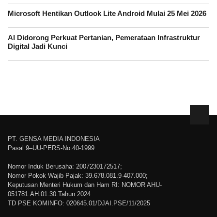
Microsoft Hentikan Outlook Lite Android Mulai 25 Mei 2026
AI Didorong Perkuat Pertanian, Pemerataan Infrastruktur
Digital Jadi Kunci
PT. GENSA MEDIA INDONESIA
Pasal 9–UU-PERS-No.40-1999
Nomor Induk Berusaha: 2007230172517;
Nomor Pokok Wajib Pajak: 39.678.081.9-407.000;
Keputusan Menteri Hukum dan Ham RI: NOMOR AHU-
051781.AH.01.30.Tahun 2024
TD PSE KOMINFO: 020645.01/DJAI.PSE/11/2025