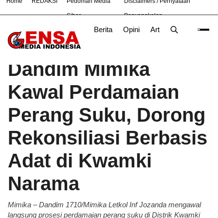
Home
REDAKSI
Pedoman Media
Disclaimers / Pernyataan
#
Cara
Ekonomi
Nasional
News
TNI
Siber
Penyangkalan
Berita
Opini
Artikel
Foto
Poli
Beranda
Berita
/
Dandim Mimika
Kawal Perdamaian
Perang Suku, Dorong
Rekonsiliasi Berbasis
Adat di Kwamki
Narama
Mimika – Dandim 1710/Mimika Letkol Inf Jozanda mengawal
langsung prosesi perdamaian perang suku di Distrik Kwamki