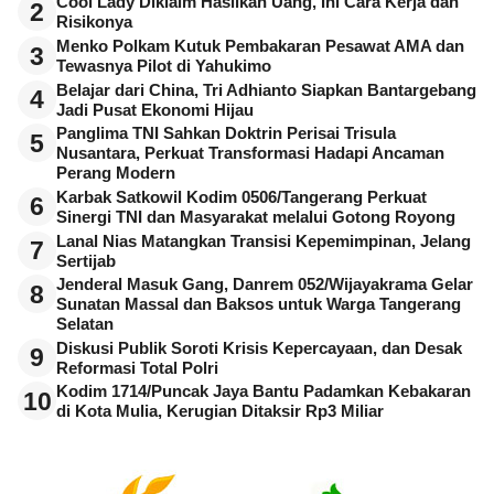
Cool Lady Diklaim Hasilkan Uang, Ini Cara Kerja dan
2
Risikonya
Menko Polkam Kutuk Pembakaran Pesawat AMA dan
3
Tewasnya Pilot di Yahukimo
Belajar dari China, Tri Adhianto Siapkan Bantargebang
4
Jadi Pusat Ekonomi Hijau
Panglima TNI Sahkan Doktrin Perisai Trisula
5
Nusantara, Perkuat Transformasi Hadapi Ancaman
Perang Modern
Karbak Satkowil Kodim 0506/Tangerang Perkuat
6
Sinergi TNI dan Masyarakat melalui Gotong Royong
Lanal Nias Matangkan Transisi Kepemimpinan, Jelang
7
Sertijab
Jenderal Masuk Gang, Danrem 052/Wijayakrama Gelar
8
Sunatan Massal dan Baksos untuk Warga Tangerang
Selatan
Diskusi Publik Soroti Krisis Kepercayaan, dan Desak
9
Reformasi Total Polri
Kodim 1714/Puncak Jaya Bantu Padamkan Kebakaran
10
di Kota Mulia, Kerugian Ditaksir Rp3 Miliar