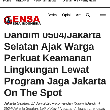
Home
REDAKSI
Pedoman Media
Disclaimers / Pernyataan
#
Bekasi
Nasional
News
Purwakarta
TNI
Siber
Penyangkalan
Berita
Opini
Artikel
Foto
Poli
Beranda
Berita
/
Dandim 0504/Jakarta
Selatan Ajak Warga
Perkuat Keamanan
Lingkungan Lewat
Program Jaga Jakarta
On The Spot
Jakarta Selatan, 27 Juni 2026 – Komandan Kodim (Dandim)
0504/Jakarta Selatan, Letkol Kav I Nyoman Artawan, mengajak