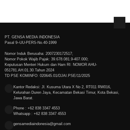
PT. GENSA MEDIA INDONESIA
Pasal 9–UU-PERS-No.40-1999
Nomor Induk Berusaha: 2007230172517;
Nomor Pokok Wajib Pajak: 39.678.081.9-407.000;
Keputusan Menteri Hukum dan Ham RI: NOMOR AHU-
051781.AH.01.30.Tahun 2024
TD PSE KOMINFO: 020645.01/DJAI.PSE/11/2025
Kantor Redaksi: Jl. Kusuma Utara X No 2, RT011 RW016,
Kelurahan Duren Jaya, Kecamatan Bekasi Timur, Kota Bekasi,
Jawa Barat.
Phone : +62 838 3347 4553
Whatsapp : +62 838 3347 4553
gensamediaindonesia@gmail.com