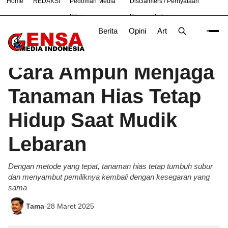
Home
REDAKSI
Pedoman Media
Disclaimers / Pernyataan
#
Bekasi
Hukum
Nasional
News
TNI
Siber
Penyangkalan
Berita
Opini
Artikel
Foto
Poli
Beranda
Berita
/
Cara Ampuh Menjaga
Tanaman Hias Tetap
Hidup Saat Mudik
Lebaran
Dengan metode yang tepat, tanaman hias tetap tumbuh subur
dan menyambut pemiliknya kembali dengan kesegaran yang
sama
Tama
-
28 Maret 2025