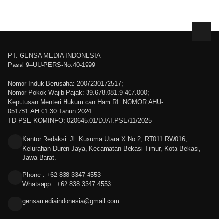
PT. GENSA MEDIA INDONESIA
Pasal 9–UU-PERS-No.40-1999
Nomor Induk Berusaha: 2007230172517;
Nomor Pokok Wajib Pajak: 39.678.081.9-407.000;
Keputusan Menteri Hukum dan Ham RI: NOMOR AHU-
051781.AH.01.30.Tahun 2024
TD PSE KOMINFO: 020645.01/DJAI.PSE/11/2025
Kantor Redaksi: Jl. Kusuma Utara X No 2, RT011 RW016,
Kelurahan Duren Jaya, Kecamatan Bekasi Timur, Kota Bekasi,
Jawa Barat.
Phone : +62 838 3347 4553
Whatsapp : +62 838 3347 4553
gensamediaindonesia@gmail.com