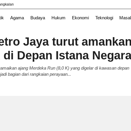
yangkalan
Nasional
News
Surabaya
TNI
tik
Agama
Budaya
Hukum
Ekonomi
Teknologi
Masal
tro Jaya turut amanka
di Depan Istana Negar
ramaikan ajang Merdeka Run (8,0 K) yang digelar di kawasan depan
jadi bagian dari rangkaian perayaan...