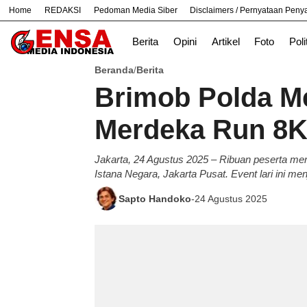
Home
REDAKSI
Pedoman Media Siber
Disclaimers / Pernyataan Pen
#
Bekasi
Cara
Ekonomi
Informasi
Berita
Opini
Artikel
Foto
Poli
Beranda
Berita
/
Brimob Polda Me
Merdeka Run 8K 
Jakarta, 24 Agustus 2025 – Ribuan peserta me
Istana Negara, Jakarta Pusat. Event lari ini men
Sapto Handoko
-
24 Agustus 2025