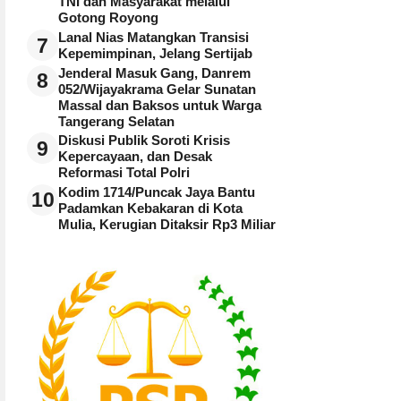
TNI dan Masyarakat melalui
Gotong Royong
Lanal Nias Matangkan Transisi
7
Kepemimpinan, Jelang Sertijab
Jenderal Masuk Gang, Danrem
8
052/Wijayakrama Gelar Sunatan
Massal dan Baksos untuk Warga
Tangerang Selatan
Diskusi Publik Soroti Krisis
9
Kepercayaan, dan Desak
Reformasi Total Polri
Kodim 1714/Puncak Jaya Bantu
10
Padamkan Kebakaran di Kota
Mulia, Kerugian Ditaksir Rp3 Miliar