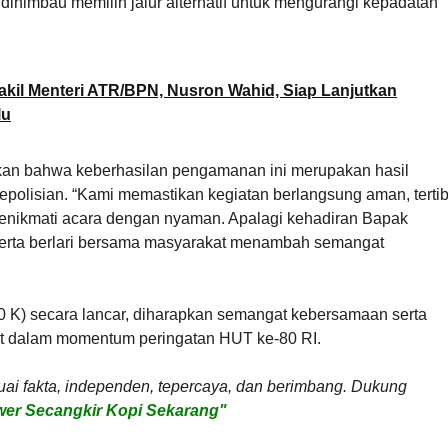
ga dihimbau memilih jalur alternatif untuk mengurangi kepadatan
Wakil Menteri ATR/BPN, Nusron Wahid, Siap Lanjutkan
lu
an bahwa keberhasilan pengamanan ini merupakan hasil
kepolisian. “Kami memastikan kegiatan berlangsung aman, tertib
enikmati acara dengan nyaman. Apalagi kehadiran Bapak
 serta berlari bersama masyarakat menambah semangat
 K) secara lancar, diharapkan semangat kebersamaan serta
at dalam momentum peringatan HUT ke-80 RI.
uai fakta, independen, tepercaya, dan berimbang. Dukung
er Secangkir Kopi Sekarang"