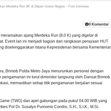
kan Merdeka Run 8K di Depan Istana Negara – Foto Istimewa
0 Komentar
 meramaikan ajang Merdeka Run (8,0 K) yang digelar di
t. Event lari ini menjadi bagian dari rangkaian perayaan HUT
ng diselenggarakan Istana Kepresidenan bersama Kementeria
ra, Brimob Polda Metro Jaya menurunkan personel dengan
 pengamanan ini turut dimonitor langsung oleh Dansat Brimob
lokasi, memastikan setiap titik pengamanan berjalan sesuai
 Game (TWG) dan apel gabungan pada pukul 04.00 WIB yang
bes Pol Dr. Susatyo Purnomo Condro, S.H., S.I.K., M.Si.