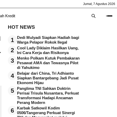
Jumat, 7 Agustus 2026
ah Kredit
HOT NEWS
n
Dedi Mulyadi Siapkan Hadiah bagi
1
Warga Pelapor Rokok Ilegal
a
Cool Lady Diklaim Hasilkan Uang,
2
Ini Cara Kerja dan Risikonya
Menko Polkam Kutuk Pembakaran
3
Pesawat AMA dan Tewasnya Pilot
di Yahukimo
Belajar dari China, Tri Adhianto
4
Siapkan Bantargebang Jadi Pusat
Ekonomi Hijau
Panglima TNI Sahkan Doktrin
5
Perisai Trisula Nusantara, Perkuat
Transformasi Hadapi Ancaman
Perang Modern
Karbak Satkowil Kodim
6
0506/Tangerang Perkuat Sinergi