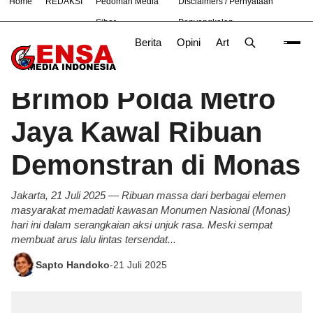
Home
REDAKSI
Pedoman Media
Disclaimers / Pernyataan
#
Bekasi
Nasional
News
OLAHRAGA
TNI
Siber
Penyangkalan
Berita
Opini
Artikel
Foto
Poli
Beranda
Berita
/
Brimob Polda Metro
Jaya Kawal Ribuan
Demonstran di Monas
Jakarta, 21 Juli 2025 — Ribuan massa dari berbagai elemen
masyarakat memadati kawasan Monumen Nasional (Monas)
hari ini dalam serangkaian aksi unjuk rasa. Meski sempat
membuat arus lalu lintas tersendat...
Sapto Handoko
-
21 Juli 2025