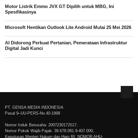
Motor Listrik Emmo JVX GT Dipilih untuk MBG, Ini
Spesifikasinya
Microsoft Hentikan Outlook Lite Android Mulai 25 Mei 2026
AI Didorong Perkuat Pertanian, Pemerataan Infrastruktur
Digital Jadi Kunci
PT. GENSA MEDIA INDONESIA
Pasal 9–UU-PERS-No.40-1999
Nomor Induk Berusaha: 2007230172517;
Nomor Pokok Wajib Pajak: 39.678.081.9-407.000;
Keputusan Menteri Hukum dan Ham RI: NOMOR AHU-