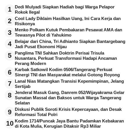
Dedi Mulyadi Siapkan Hadiah bagi Warga Pelapor
1
Rokok Ilegal
Cool Lady Diklaim Hasilkan Uang, Ini Cara Kerja dan
2
Risikonya
Menko Polkam Kutuk Pembakaran Pesawat AMA dan
3
Tewasnya Pilot di Yahukimo
Belajar dari China, Tri Adhianto Siapkan Bantargebang
4
Jadi Pusat Ekonomi Hijau
Panglima TNI Sahkan Doktrin Perisai Trisula
5
Nusantara, Perkuat Transformasi Hadapi Ancaman
Perang Modern
Karbak Satkowil Kodim 0506/Tangerang Perkuat
6
Sinergi TNI dan Masyarakat melalui Gotong Royong
Lanal Nias Matangkan Transisi Kepemimpinan, Jelang
7
Sertijab
Jenderal Masuk Gang, Danrem 052/Wijayakrama Gelar
8
Sunatan Massal dan Baksos untuk Warga Tangerang
Selatan
Diskusi Publik Soroti Krisis Kepercayaan, dan Desak
9
Reformasi Total Polri
Kodim 1714/Puncak Jaya Bantu Padamkan Kebakaran
10
di Kota Mulia, Kerugian Ditaksir Rp3 Miliar