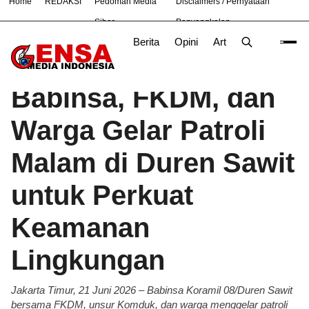
Home
REDAKSI
Pedoman Media
Disclaimers / Pernyataan
#
Bekasi
Hukum
Nasional
News
TNI
Siber
Penyangkalan
Berita
Opini
Artikel
Foto
Poli
Beranda
Berita
/
Babinsa, FKDM, dan
Warga Gelar Patroli
Malam di Duren Sawit
untuk Perkuat
Keamanan
Lingkungan
Jakarta Timur, 21 Juni 2026 – Babinsa Koramil 08/Duren Sawit
bersama FKDM, unsur Komduk, dan warga menggelar patroli