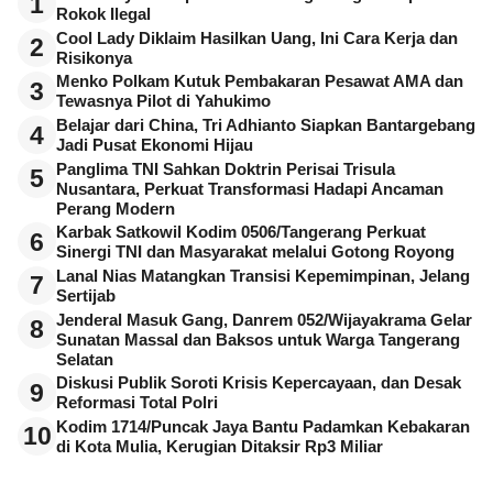
1
Rokok Ilegal
Cool Lady Diklaim Hasilkan Uang, Ini Cara Kerja dan
2
Risikonya
Menko Polkam Kutuk Pembakaran Pesawat AMA dan
3
Tewasnya Pilot di Yahukimo
Belajar dari China, Tri Adhianto Siapkan Bantargebang
4
Jadi Pusat Ekonomi Hijau
Panglima TNI Sahkan Doktrin Perisai Trisula
5
Nusantara, Perkuat Transformasi Hadapi Ancaman
Perang Modern
Karbak Satkowil Kodim 0506/Tangerang Perkuat
6
Sinergi TNI dan Masyarakat melalui Gotong Royong
Lanal Nias Matangkan Transisi Kepemimpinan, Jelang
7
Sertijab
Jenderal Masuk Gang, Danrem 052/Wijayakrama Gelar
8
Sunatan Massal dan Baksos untuk Warga Tangerang
Selatan
Diskusi Publik Soroti Krisis Kepercayaan, dan Desak
9
Reformasi Total Polri
Kodim 1714/Puncak Jaya Bantu Padamkan Kebakaran
10
di Kota Mulia, Kerugian Ditaksir Rp3 Miliar