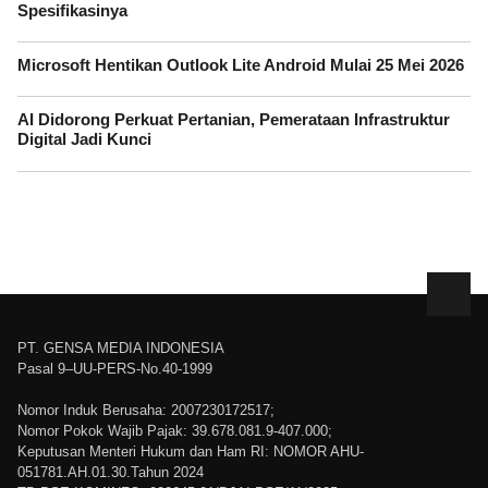
Spesifikasinya
Microsoft Hentikan Outlook Lite Android Mulai 25 Mei 2026
AI Didorong Perkuat Pertanian, Pemerataan Infrastruktur
Digital Jadi Kunci
PT. GENSA MEDIA INDONESIA
Pasal 9–UU-PERS-No.40-1999
Nomor Induk Berusaha: 2007230172517;
Nomor Pokok Wajib Pajak: 39.678.081.9-407.000;
Keputusan Menteri Hukum dan Ham RI: NOMOR AHU-
051781.AH.01.30.Tahun 2024