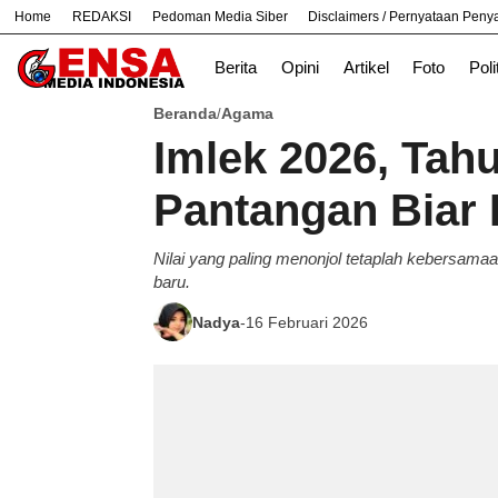
Home
REDAKSI
Pedoman Media Siber
Disclaimers / Pernyataan Pen
#
Bekasi
Cara
Ekonomi
Informasi
Berita
Opini
Artikel
Foto
Poli
Beranda
Agama
/
Imlek 2026, Tahu
Pantangan Biar 
Nilai yang paling menonjol tetaplah kebersama
baru.
Nadya
-
16 Februari 2026