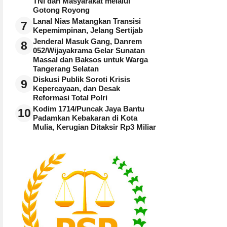
TNI dan Masyarakat melalui
Gotong Royong
Lanal Nias Matangkan Transisi
7
Kepemimpinan, Jelang Sertijab
Jenderal Masuk Gang, Danrem
8
052/Wijayakrama Gelar Sunatan
Massal dan Baksos untuk Warga
Tangerang Selatan
Diskusi Publik Soroti Krisis
9
Kepercayaan, dan Desak
Reformasi Total Polri
Kodim 1714/Puncak Jaya Bantu
10
Padamkan Kebakaran di Kota
Mulia, Kerugian Ditaksir Rp3 Miliar