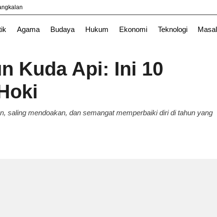
yangkalan
Nasional
News
Surabaya
TNI
tik
Agama
Budaya
Hukum
Ekonomi
Teknologi
Masal
n Kuda Api: Ini 10
Hoki
an, saling mendoakan, dan semangat memperbaiki diri di tahun yang