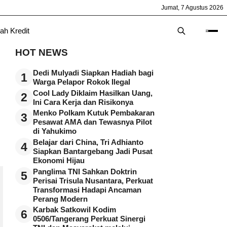
Jumat, 7 Agustus 2026
ah Kredit
HOT NEWS
Dedi Mulyadi Siapkan Hadiah bagi
1
Warga Pelapor Rokok Ilegal
Cool Lady Diklaim Hasilkan Uang,
2
Ini Cara Kerja dan Risikonya
Menko Polkam Kutuk Pembakaran
3
Pesawat AMA dan Tewasnya Pilot
di Yahukimo
Belajar dari China, Tri Adhianto
4
Siapkan Bantargebang Jadi Pusat
Ekonomi Hijau
Panglima TNI Sahkan Doktrin
5
Perisai Trisula Nusantara, Perkuat
Transformasi Hadapi Ancaman
Perang Modern
Karbak Satkowil Kodim
6
0506/Tangerang Perkuat Sinergi